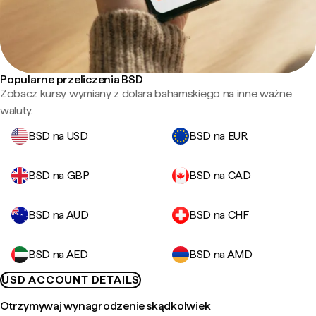
Popularne przeliczenia BSD
Zobacz kursy wymiany z dolara bahamskiego na inne ważne
waluty.
BSD na USD
BSD na EUR
BSD na GBP
BSD na CAD
BSD na AUD
BSD na CHF
BSD na AED
BSD na AMD
USD ACCOUNT DETAILS
Otrzymywaj wynagrodzenie skądkolwiek