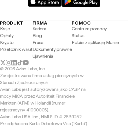
PRODUKT
FIRMA
POMOC
Kraje
Kariera
Centrum pomocy
Opłaty
Blog
Status
Krypto
Prasa
Pobierz aplikację Morse
Przelicznik walut
Dokumenty prawne
Ujawnienia
© 2026 Avian Labs, Inc
Zarejestrowana firma usług pieniężnych w
Stanach Zjednoczonych
Avian Labs jest autoryzowana jako CASP na
mocy MiCA przez Autoriteit Financiële
Markten (AFM) w Holandii (numer
rejestracyjny 41000005).
Avian Labs USA, Inc., NMLS ID # 2639252
Przedpłacona Karta Debetowa Visa ("Karta")