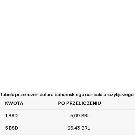
Tabela przeliczeń dolara bahamskiego na reala brazylijskiego
KWOTA
PO PRZELICZENIU
Tabela przeliczeń dolara bahamskiego na reala brazylijskiego
1
BSD
5
,09
BRL
5
BSD
25
,43
BRL