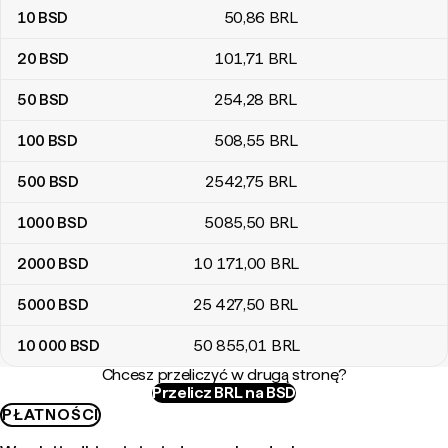
10
BSD
50
,86
BRL
20
BSD
101
,71
BRL
50
BSD
254
,28
BRL
100
BSD
508
,55
BRL
500
BSD
2542
,75
BRL
1000
BSD
5085
,50
BRL
2000
BSD
10 171
,00
BRL
5000
BSD
25 427
,50
BRL
10 000
BSD
50 855
,01
BRL
Chcesz przeliczyć w drugą stronę?
Przelicz BRL na BSD
PŁATNOŚCI