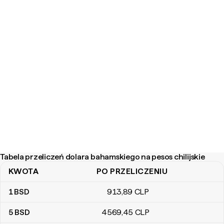
Tabela przeliczeń dolara bahamskiego na pesos chilijskie
KWOTA
PO PRZELICZENIU
Tabela przeliczeń dolara bahamskiego na pesos chilijskie
1
BSD
913
,89
CLP
5
BSD
4569
,45
CLP