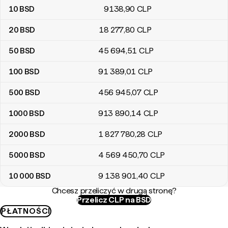
10
BSD
9138
,90
CLP
20
BSD
18 277
,80
CLP
50
BSD
45 694
,51
CLP
100
BSD
91 389
,01
CLP
500
BSD
456 945
,07
CLP
1000
BSD
913 890
,14
CLP
2000
BSD
1 827 780
,28
CLP
5000
BSD
4 569 450
,70
CLP
10 000
BSD
9 138 901
,40
CLP
Chcesz przeliczyć w drugą stronę?
Przelicz CLP na BSD
PŁATNOŚCI