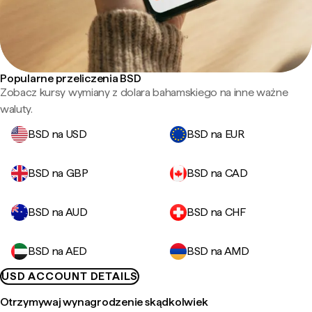
Popularne przeliczenia BSD
Zobacz kursy wymiany z dolara bahamskiego na inne ważne
waluty.
BSD na USD
BSD na EUR
BSD na GBP
BSD na CAD
BSD na AUD
BSD na CHF
BSD na AED
BSD na AMD
USD ACCOUNT DETAILS
Otrzymywaj wynagrodzenie skądkolwiek