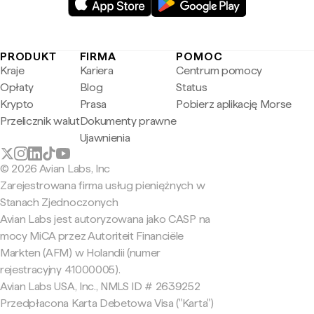
PRODUKT
FIRMA
POMOC
Kraje
Kariera
Centrum pomocy
Opłaty
Blog
Status
Krypto
Prasa
Pobierz aplikację Morse
Przelicznik walut
Dokumenty prawne
Ujawnienia
© 2026 Avian Labs, Inc
Zarejestrowana firma usług pieniężnych w
Stanach Zjednoczonych
Avian Labs jest autoryzowana jako CASP na
mocy MiCA przez Autoriteit Financiële
Markten (AFM) w Holandii (numer
rejestracyjny 41000005).
Avian Labs USA, Inc., NMLS ID # 2639252
Przedpłacona Karta Debetowa Visa ("Karta")