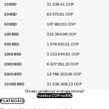
10
BSD
31 536
,41
COP
20
BSD
63 072
,81
COP
50
BSD
157 682
,03
COP
100
BSD
315 364
,06
COP
500
BSD
1 576 820
,31
COP
1000
BSD
3 153 640
,61
COP
2000
BSD
6 307 281
,23
COP
5000
BSD
15 768 203
,06
COP
10 000
BSD
31 536 406
,13
COP
Chcesz przeliczyć w drugą stronę?
Przelicz COP na BSD
PŁATNOŚCI