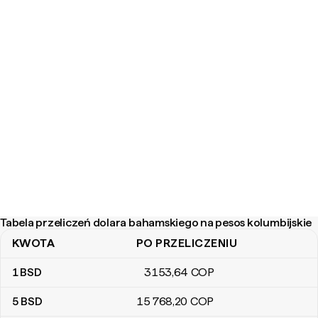
Tabela przeliczeń dolara bahamskiego na pesos kolumbijskie
KWOTA
PO PRZELICZENIU
Tabela przeliczeń dolara bahamskiego na pesos kolumbijskie
1
BSD
3153
,64
COP
5
BSD
15 768
,20
COP