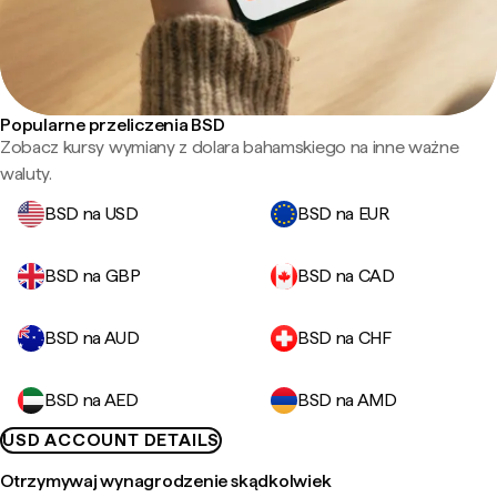
Popularne przeliczenia BSD
Zobacz kursy wymiany z dolara bahamskiego na inne ważne
waluty.
BSD na USD
BSD na EUR
BSD na GBP
BSD na CAD
BSD na AUD
BSD na CHF
BSD na AED
BSD na AMD
USD ACCOUNT DETAILS
Otrzymywaj wynagrodzenie skądkolwiek