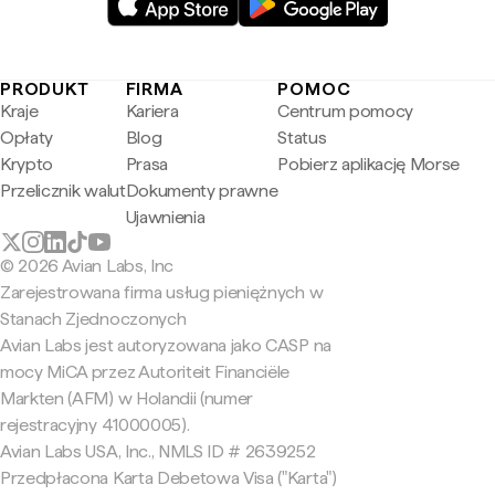
PRODUKT
FIRMA
POMOC
Kraje
Kariera
Centrum pomocy
Opłaty
Blog
Status
Krypto
Prasa
Pobierz aplikację Morse
Przelicznik walut
Dokumenty prawne
Ujawnienia
© 2026 Avian Labs, Inc
Zarejestrowana firma usług pieniężnych w
Stanach Zjednoczonych
Avian Labs jest autoryzowana jako CASP na
mocy MiCA przez Autoriteit Financiële
Markten (AFM) w Holandii (numer
rejestracyjny 41000005).
Avian Labs USA, Inc., NMLS ID # 2639252
Przedpłacona Karta Debetowa Visa ("Karta")