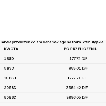
Tabela przeliczeń dolara bahamskiego na franki dżibutyjskie
KWOTA
PO PRZELICZENIU
Tabela przeliczeń dolara bahamskiego na franki dżibutyjskie
1
BSD
177
,72
DJF
5
BSD
888
,61
DJF
10
BSD
1777
,21
DJF
20
BSD
3554
,42
DJF
50
BSD
8886
,05
DJF