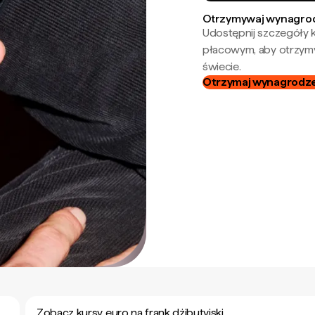
Otrzymywaj wynagrod
Udostępnij szczegóły k
płacowym, aby otrzymy
świecie.
Otrzymaj wynagrodzen
Zobacz kursy euro na frank dżibutyjski