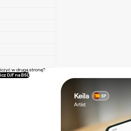
iczyć w drugą stronę?
icz DJF na BSD