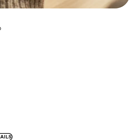
D
AILS