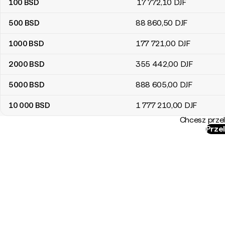
100
BSD
17 772
,10
DJF
500
BSD
88 860
,50
DJF
1000
BSD
177 721
,00
DJF
2000
BSD
355 442
,00
DJF
5000
BSD
888 605
,00
DJF
10 000
BSD
1 777 210
,00
DJF
Chcesz przel
Przel