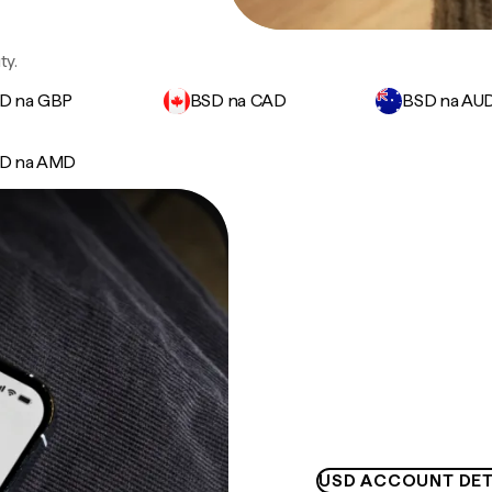
ty.
D na GBP
BSD na CAD
BSD na AU
D na AMD
USD ACCOUNT DET