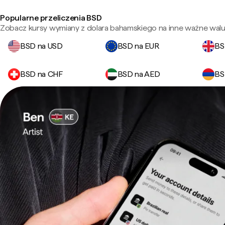
Popularne przeliczenia BSD
Zobacz kursy wymiany z dolara bahamskiego na inne ważne walu
BSD na USD
BSD na EUR
BS
BSD na CHF
BSD na AED
BS