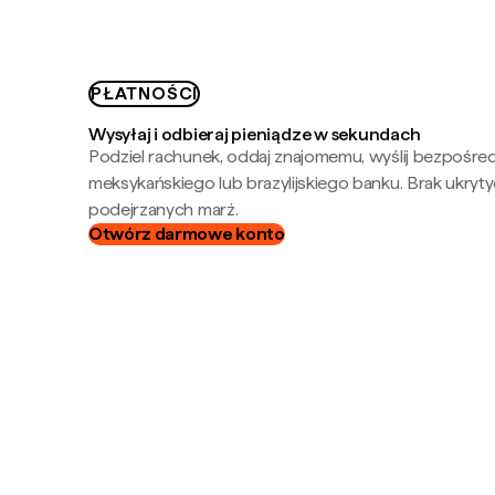
PŁATNOŚCI
Wysyłaj i odbieraj pieniądze w sekundach
Podziel rachunek, oddaj znajomemu, wyślij bezpośre
meksykańskiego lub brazylijskiego banku. Brak ukryty
podejrzanych marż.
Otwórz darmowe konto