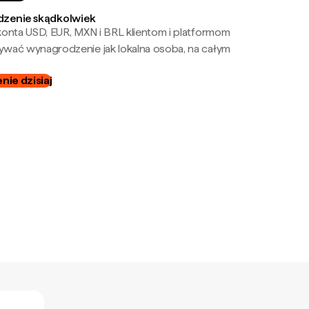
zenie skądkolwiek
onta USD, EUR, MXN i BRL klientom i platformom
wać wynagrodzenie jak lokalna osoba, na całym
ie dzisiaj