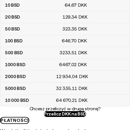
10
BSD
64
,67
DKK
20
BSD
129
,34
DKK
50
BSD
323
,35
DKK
100
BSD
646
,70
DKK
500
BSD
3233
,51
DKK
1000
BSD
6467
,02
DKK
2000
BSD
12 934
,04
DKK
5000
BSD
32 335
,11
DKK
10 000
BSD
64 670
,21
DKK
Chcesz przeliczyć w drugą stronę?
Przelicz DKK na BSD
PŁATNOŚCI