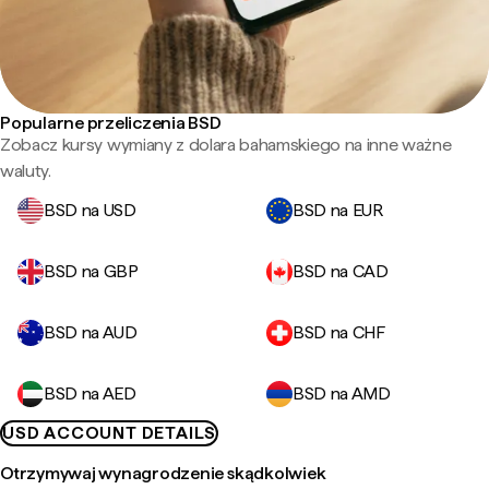
Popularne przeliczenia BSD
Zobacz kursy wymiany z dolara bahamskiego na inne ważne
waluty.
BSD na USD
BSD na EUR
BSD na GBP
BSD na CAD
BSD na AUD
BSD na CHF
BSD na AED
BSD na AMD
USD ACCOUNT DETAILS
Otrzymywaj wynagrodzenie skądkolwiek