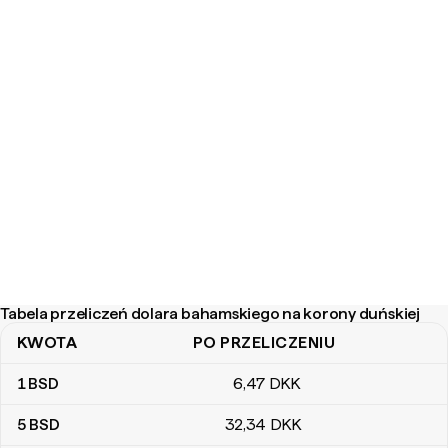
Tabela przeliczeń dolara bahamskiego na korony duńskiej
KWOTA
PO PRZELICZENIU
Tabela przeliczeń dolara bahamskiego na korony duńskiej
1
BSD
6
,47
DKK
5
BSD
32
,34
DKK