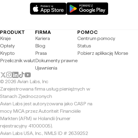
PRODUKT
FIRMA
POMOC
Kraje
Kariera
Centrum pomocy
Opłaty
Blog
Status
Krypto
Prasa
Pobierz aplikację Morse
Przelicznik walut
Dokumenty prawne
Ujawnienia
© 2026 Avian Labs, Inc
Zarejestrowana firma usług pieniężnych w
Stanach Zjednoczonych
Avian Labs jest autoryzowana jako CASP na
mocy MiCA przez Autoriteit Financiële
Markten (AFM) w Holandii (numer
rejestracyjny 41000005).
Avian Labs USA, Inc., NMLS ID # 2639252