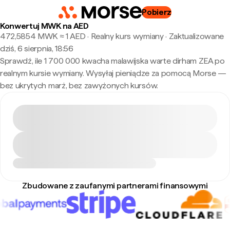
Pobierz
Konwertuj MWK na AED
472,5854 MWK ≈ 1 AED · Realny kurs wymiany
·
Zaktualizowane
dziś, 6 sierpnia, 18:56
Sprawdź, ile 1 700 000 kwacha malawijska warte dirham ZEA po
realnym kursie wymiany. Wysyłaj pieniądze za pomocą Morse —
bez ukrytych marż, bez zawyżonych kursów.
Zbudowane z zaufanymi partnerami finansowymi