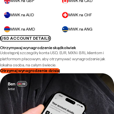
MWK na GBP
MWK na CAD
MWK na AUD
MWK na CHF
MWK na AMD
MWK na ANG
USD ACCOUNT DETAILS
Otrzymywaj wynagrodzenie skądkolwiek
Udostępnij szczegóły konta USD, EUR, MXN i BRL klientom i
platformom płacowym, aby otrzymywać wynagrodzenie jak
lokalna osoba, na całym świecie.
Otrzymaj wynagrodzenie dzisiaj