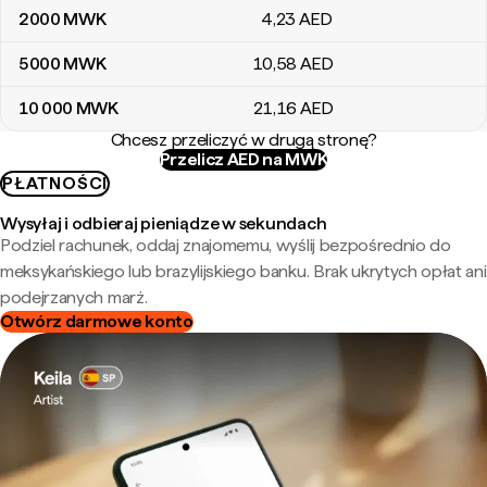
2000
MWK
4
,23
AED
5000
MWK
10
,58
AED
10 000
MWK
21
,16
AED
Chcesz przeliczyć w drugą stronę?
Przelicz AED na MWK
PŁATNOŚCI
Wysyłaj i odbieraj pieniądze w sekundach
Podziel rachunek, oddaj znajomemu, wyślij bezpośrednio do
meksykańskiego lub brazylijskiego banku. Brak ukrytych opłat ani
podejrzanych marż.
Otwórz darmowe konto