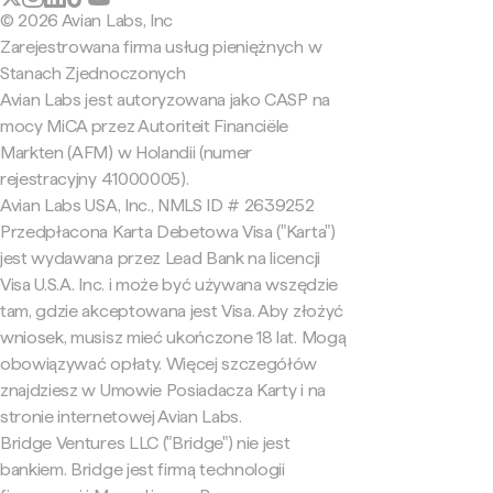
© 2026 Avian Labs, Inc
Zarejestrowana firma usług pieniężnych w
Stanach Zjednoczonych
Avian Labs jest autoryzowana jako CASP na
mocy MiCA przez Autoriteit Financiële
Markten (AFM) w Holandii (numer
rejestracyjny 41000005).
Avian Labs USA, Inc., NMLS ID # 2639252
Przedpłacona Karta Debetowa Visa ("Karta")
jest wydawana przez Lead Bank na licencji
Visa U.S.A. Inc. i może być używana wszędzie
tam, gdzie akceptowana jest Visa. Aby złożyć
wniosek, musisz mieć ukończone 18 lat. Mogą
obowiązywać opłaty. Więcej szczegółów
znajdziesz w Umowie Posiadacza Karty i na
stronie internetowej Avian Labs.
Bridge Ventures LLC ("Bridge") nie jest
bankiem. Bridge jest firmą technologii