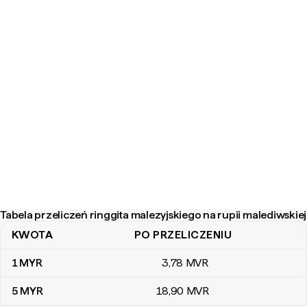
Tabela przeliczeń ringgita malezyjskiego na rupii malediwskiej
KWOTA
PO PRZELICZENIU
Tabela przeliczeń ringgita malezyjskiego na rupii malediwskiej
1
MYR
3
,78
MVR
5
MYR
18
,90
MVR