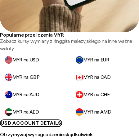
Popularne przeliczenia MYR
Zobacz kursy wymiany z ringgita malezyjskiego na inne ważne
waluty.
MYR na USD
MYR na EUR
MYR na GBP
MYR na CAD
MYR na AUD
MYR na CHF
MYR na AED
MYR na AMD
USD ACCOUNT DETAILS
Otrzymywaj wynagrodzenie skądkolwiek