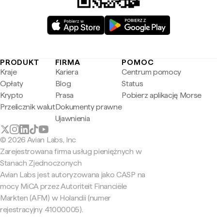
PRODUKT
FIRMA
POMOC
Kraje
Kariera
Centrum pomocy
Opłaty
Blog
Status
Krypto
Prasa
Pobierz aplikację Morse
Przelicznik walut
Dokumenty prawne
Ujawnienia
© 2026 Avian Labs, Inc
Zarejestrowana firma usług pieniężnych w
Stanach Zjednoczonych
Avian Labs jest autoryzowana jako CASP na
mocy MiCA przez Autoriteit Financiële
Markten (AFM) w Holandii (numer
rejestracyjny 41000005).