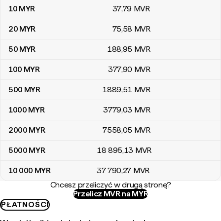
10
MYR
37
,79
MVR
20
MYR
75
,58
MVR
50
MYR
188
,95
MVR
100
MYR
377
,90
MVR
500
MYR
1889
,51
MVR
1000
MYR
3779
,03
MVR
2000
MYR
7558
,05
MVR
5000
MYR
18 895
,13
MVR
10 000
MYR
37 790
,27
MVR
Chcesz przeliczyć w drugą stronę?
Przelicz MVR na MYR
PŁATNOŚCI