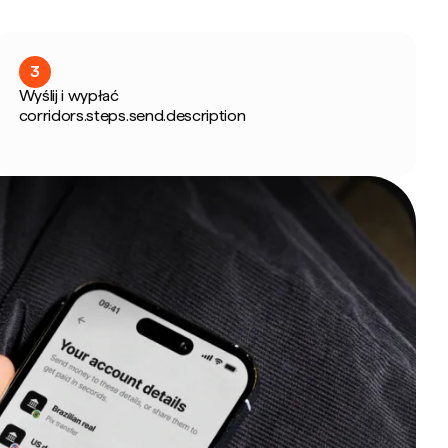
3
Wyślij i wypłać
corridors.steps.send.description