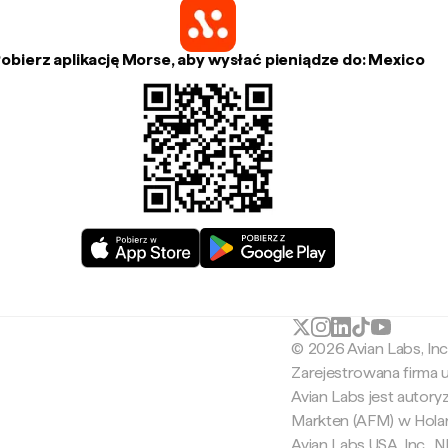
obierz aplikację Morse, aby wysłać pieniądze do: Mexico
© 2026 Avian Labs, In
Zarejestrowana firma
Avian Labs jest autor
Markten (AFM) w Holan
Avian Labs USA, Inc.,