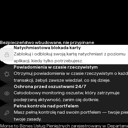
Bezpieczeństwo wbudowane, nie przypinane
Natychmiastowa blokada karty
Zablokuj i odblokuj swoją kartę natychmiast z poziomu
aplikacji, kiedy tylko potrzebujesz.
Powiadomienia w czasie rzeczywistym
Otrzymuj powiadomienia w czasie rzeczywistym o każd
transakcji, żebyś zawsze wiedział, co się dzieje.
Ochrona przed oszustwami 24/7
Całodobowy monitoring oszustw, który zatrzymuje
podejrzaną aktywność, zanim cię dotknie.
Pełna kontrola nad portfelem
Masz pełną kontrolę nad swoim portfelem — twoje pie
twoje zasady.
Morse to Biznes Usług Pieniężnych zarejestrowany w Departam