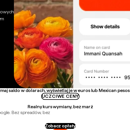
nsowych
ym
maj saldo w dolarach, wyświetlaj je w euros lub Mexican pesos
UCZCIWE CENY
Realny kurs wymiany, bez marż
oogle. Bez spreadów, bez
Zobacz opłaty