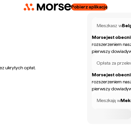
Pobierz aplikację
Mieszkasz w
Bel
Morse jest obecn
rozszerzeniem nas
pierwszy dowiadyw
Opłata za przel
ez ukrytych opłat.
Morse jest obecn
rozszerzeniem nas
pierwszy dowiadyw
Mieszkają w
Mek