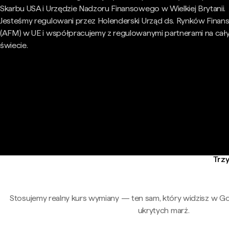
Skarbu USA i Urzędzie Nadzoru Finansowego w Wielkiej Brytanii.
Jesteśmy regulowani przez Holenderski Urząd ds. Rynków Fina
(AFM) w UE i współpracujemy z regulowanymi partnerami na cał
świecie.
Trzy
Stosujemy realny kurs wymiany — ten sam, który widzisz w G
ukrytych marż.