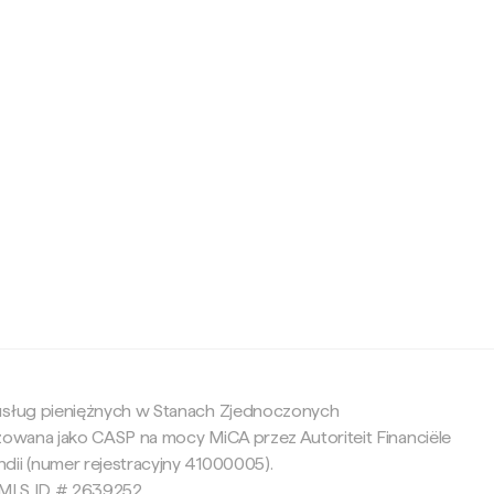
c
 usług pieniężnych w Stanach Zjednoczonych
yzowana jako CASP na mocy MiCA przez Autoriteit Financiële
dii (numer rejestracyjny 41000005).
 NMLS ID # 2639252