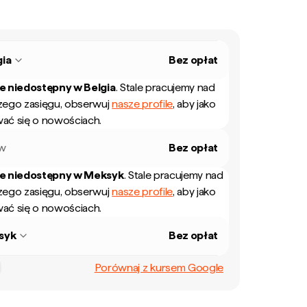
gia
Bez opłat
ie niedostępny w
Belgia
.
Stale pracujemy nad
zego zasięgu, obserwuj
nasze profile
, aby jako
ać się o nowościach.
ew
Bez opłat
ie niedostępny w
Meksyk
.
Stale pracujemy nad
zego zasięgu, obserwuj
nasze profile
, aby jako
ać się o nowościach.
syk
Bez opłat
Porównaj z kursem Google