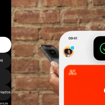
ej
niądze,
encie