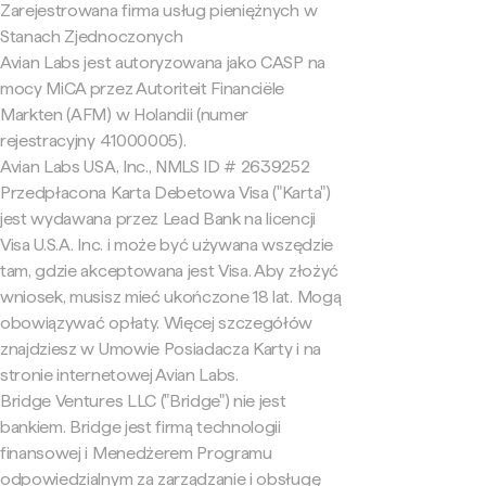
Zarejestrowana firma usług pieniężnych w
Stanach Zjednoczonych
Avian Labs jest autoryzowana jako CASP na
mocy MiCA przez Autoriteit Financiële
Markten (AFM) w Holandii (numer
rejestracyjny 41000005).
Avian Labs USA, Inc., NMLS ID # 2639252
Przedpłacona Karta Debetowa Visa ("Karta")
jest wydawana przez Lead Bank na licencji
Visa U.S.A. Inc. i może być używana wszędzie
tam, gdzie akceptowana jest Visa. Aby złożyć
wniosek, musisz mieć ukończone 18 lat. Mogą
obowiązywać opłaty. Więcej szczegółów
znajdziesz w Umowie Posiadacza Karty i na
stronie internetowej Avian Labs.
Bridge Ventures LLC ("Bridge") nie jest
bankiem. Bridge jest firmą technologii
finansowej i Menedżerem Programu
odpowiedzialnym za zarządzanie i obsługę