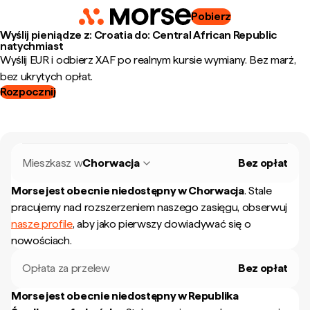
Pobierz
Wyślij pieniądze z: Croatia do: Central African Republic
natychmiast
Wyślij EUR i odbierz XAF po realnym kursie wymiany. Bez marż,
bez ukrytych opłat.
Rozpocznij
Mieszkasz w
Chorwacja
Bez opłat
Morse jest obecnie niedostępny w
Chorwacja
.
Stale
pracujemy nad rozszerzeniem naszego zasięgu, obserwuj
nasze profile
, aby jako pierwszy dowiadywać się o
nowościach.
Opłata za przelew
Bez opłat
Morse jest obecnie niedostępny w
Republika