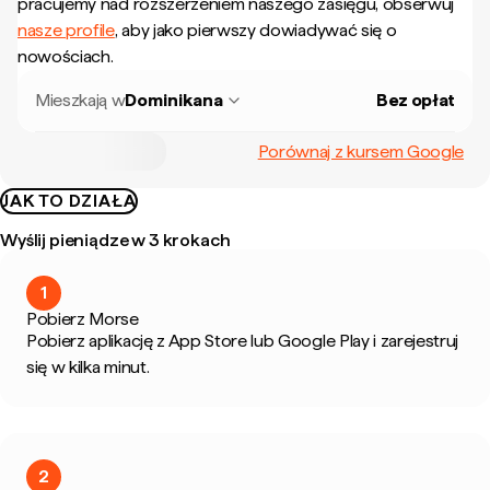
pracujemy nad rozszerzeniem naszego zasięgu, obserwuj
nasze profile
, aby jako pierwszy dowiadywać się o
nowościach.
Mieszkają w
Dominikana
Bez opłat
Porównaj z kursem Google
JAK TO DZIAŁA
Wyślij pieniądze w 3 krokach
1
Pobierz Morse
Pobierz aplikację z App Store lub Google Play i zarejestruj
się w kilka minut.
2