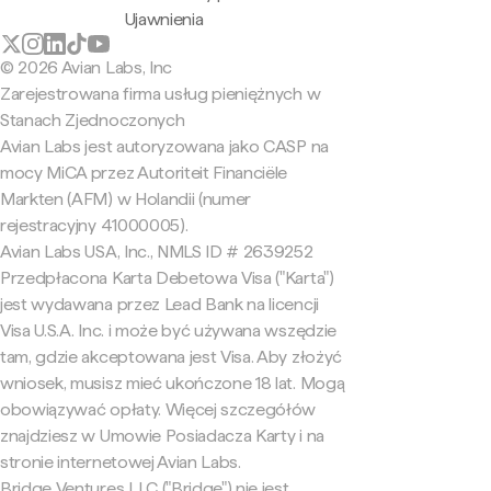
Ujawnienia
© 2026 Avian Labs, Inc
Zarejestrowana firma usług pieniężnych w
Stanach Zjednoczonych
Avian Labs jest autoryzowana jako CASP na
mocy MiCA przez Autoriteit Financiële
Markten (AFM) w Holandii (numer
rejestracyjny 41000005).
Avian Labs USA, Inc., NMLS ID # 2639252
Przedpłacona Karta Debetowa Visa ("Karta")
jest wydawana przez Lead Bank na licencji
Visa U.S.A. Inc. i może być używana wszędzie
tam, gdzie akceptowana jest Visa. Aby złożyć
wniosek, musisz mieć ukończone 18 lat. Mogą
obowiązywać opłaty. Więcej szczegółów
znajdziesz w Umowie Posiadacza Karty i na
stronie internetowej Avian Labs.
Bridge Ventures LLC ("Bridge") nie jest