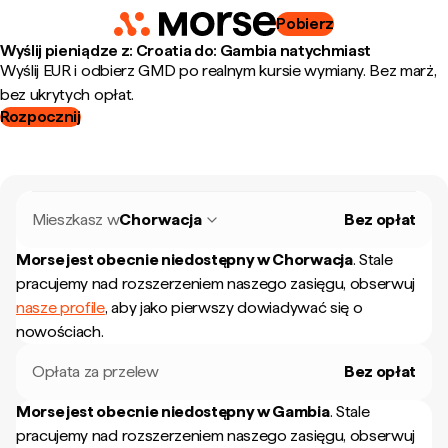
Pobierz
Wyślij pieniądze z: Croatia do: Gambia natychmiast
Wyślij EUR i odbierz GMD po realnym kursie wymiany. Bez marż,
bez ukrytych opłat.
Rozpocznij
Mieszkasz w
Chorwacja
Bez opłat
Morse jest obecnie niedostępny w
Chorwacja
.
Stale
pracujemy nad rozszerzeniem naszego zasięgu, obserwuj
nasze profile
, aby jako pierwszy dowiadywać się o
nowościach.
Opłata za przelew
Bez opłat
Morse jest obecnie niedostępny w
Gambia
.
Stale
pracujemy nad rozszerzeniem naszego zasięgu, obserwuj