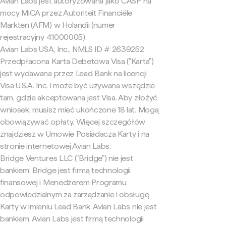
Avian Labs jest autoryzowana jako CASP na
mocy MiCA przez Autoriteit Financiële
Markten (AFM) w Holandii (numer
rejestracyjny 41000005).
Avian Labs USA, Inc., NMLS ID # 2639252
Przedpłacona Karta Debetowa Visa ("Karta")
jest wydawana przez Lead Bank na licencji
Visa U.S.A. Inc. i może być używana wszędzie
tam, gdzie akceptowana jest Visa. Aby złożyć
wniosek, musisz mieć ukończone 18 lat. Mogą
obowiązywać opłaty. Więcej szczegółów
znajdziesz w Umowie Posiadacza Karty i na
stronie internetowej Avian Labs.
Bridge Ventures LLC ("Bridge") nie jest
bankiem. Bridge jest firmą technologii
finansowej i Menedżerem Programu
odpowiedzialnym za zarządzanie i obsługę
Karty w imieniu Lead Bank. Avian Labs nie jest
bankiem. Avian Labs jest firmą technologii