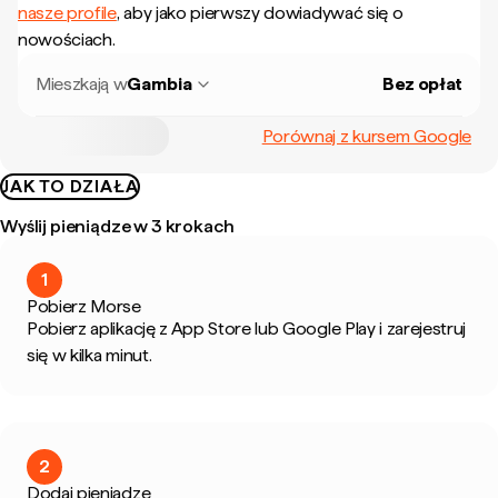
nasze profile
, aby jako pierwszy dowiadywać się o
nowościach.
Mieszkają w
Gambia
Bez opłat
Porównaj z kursem Google
JAK TO DZIAŁA
Wyślij pieniądze w 3 krokach
1
Pobierz Morse
Pobierz aplikację z App Store lub Google Play i zarejestruj
się w kilka minut.
2
Dodaj pieniądze