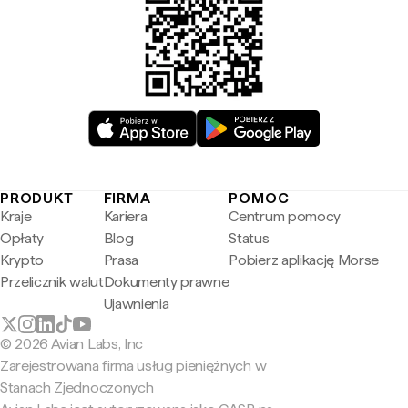
PRODUKT
FIRMA
POMOC
Kraje
Kariera
Centrum pomocy
Opłaty
Blog
Status
Krypto
Prasa
Pobierz aplikację Morse
Przelicznik walut
Dokumenty prawne
Ujawnienia
© 2026 Avian Labs, Inc
Zarejestrowana firma usług pieniężnych w
Stanach Zjednoczonych