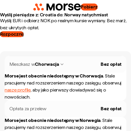
Pobierz
Wyślij pieniądze z: Croatia do: Norway natychmiast
Wyślij EUR i odbierz NOK po realnym kursie wymiany. Bez marż,
bez ukrytych opłat.
Rozpocznij
Mieszkasz w
Chorwacja
Bez opłat
Morse jest obecnie niedostępny w
Chorwacja
.
Stale
pracujemy nad rozszerzeniem naszego zasięgu, obserwuj
nasze profile
, aby jako pierwszy dowiadywać się o
nowościach.
Opłata za przelew
Bez opłat
Morse jest obecnie niedostępny w
Norwegia
.
Stale
pracujemy nad rozszerzeniem naszego zasięgu, obserwuj