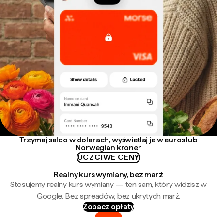
Trzymaj saldo w dolarach, wyświetlaj je w euros lub
Norwegian kroner
UCZCIWE CENY
Realny kurs wymiany, bez marż
Stosujemy realny kurs wymiany — ten sam, który widzisz w
Google. Bez spreadów, bez ukrytych marż.
Zobacz opłaty