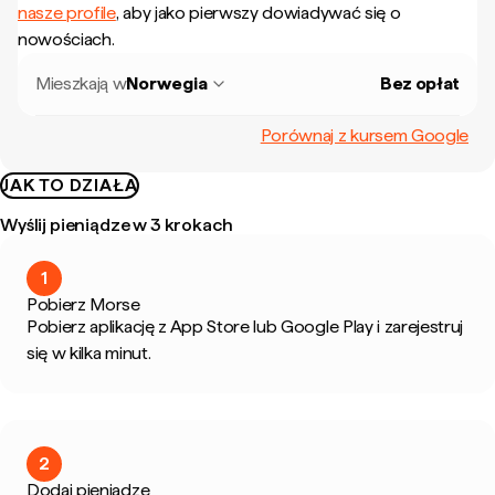
nasze profile
, aby jako pierwszy dowiadywać się o
nowościach.
Mieszkają w
Norwegia
Bez opłat
Porównaj z kursem Google
JAK TO DZIAŁA
Wyślij pieniądze w 3 krokach
1
Pobierz Morse
Pobierz aplikację z App Store lub Google Play i zarejestruj
się w kilka minut.
2
Dodaj pieniądze