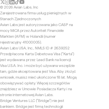
© 2026 Avian Labs, Inc
Zarejestrowana firma usług pieniężnych w
Stanach Zjednoczonych
Avian Labs jest autoryzowana jako CASP na
mocy MiCA przez Autoriteit Financiële
Markten (AFM) w Holandii (numer
rejestracyjny 41000005).
Avian Labs USA, Inc., NMLS ID # 2639252
Przedpłacona Karta Debetowa Visa ("Karta")
jest wydawana przez Lead Bank na licencji
Visa U.S.A. Inc. i może być używana wszędzie
tam, gdzie akceptowana jest Visa. Aby złożyć
wniosek, musisz mieć ukończone 18 lat. Mogą
obowiązywać opłaty. Więcej szczegółów
znajdziesz w Umowie Posiadacza Karty i na
stronie internetowej Avian Labs.
Bridge Ventures LLC ("Bridge") nie jest
bankiem. Bridge jest firmą technologii