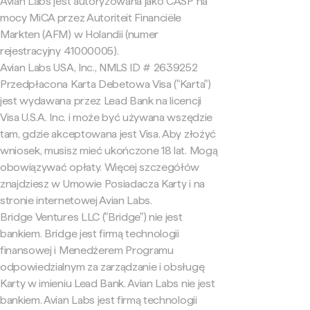
Avian Labs jest autoryzowana jako CASP na
mocy MiCA przez Autoriteit Financiële
Markten (AFM) w Holandii (numer
rejestracyjny 41000005).
Avian Labs USA, Inc., NMLS ID # 2639252
Przedpłacona Karta Debetowa Visa ("Karta")
jest wydawana przez Lead Bank na licencji
Visa U.S.A. Inc. i może być używana wszędzie
tam, gdzie akceptowana jest Visa. Aby złożyć
wniosek, musisz mieć ukończone 18 lat. Mogą
obowiązywać opłaty. Więcej szczegółów
znajdziesz w Umowie Posiadacza Karty i na
stronie internetowej Avian Labs.
Bridge Ventures LLC ("Bridge") nie jest
bankiem. Bridge jest firmą technologii
finansowej i Menedżerem Programu
odpowiedzialnym za zarządzanie i obsługę
Karty w imieniu Lead Bank. Avian Labs nie jest
bankiem. Avian Labs jest firmą technologii