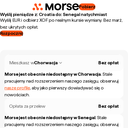
Pobierz
Wyślij pieniądze z: Croatia do: Senegal natychmiast
Wyślij EUR i odbierz XOF po realnym kursie wymiany. Bez marż,
bez ukrytych opłat.
Rozpocznij
Mieszkasz w
Chorwacja
Bez opłat
Morse jest obecnie niedostępny w
Chorwacja
.
Stale
pracujemy nad rozszerzeniem naszego zasięgu, obserwuj
nasze profile
, aby jako pierwszy dowiadywać się o
nowościach.
Opłata za przelew
Bez opłat
Morse jest obecnie niedostępny w
Senegal
.
Stale
pracujemy nad rozszerzeniem naszego zasięgu, obserwuj