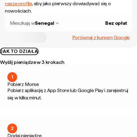
nasze profile
, aby jako pierwszy dowiadywać się o
nowościach.
Mieszkają w
Senegal
Bez opłat
Porównaj z kursem Google
JAK TO DZIAŁA
Wyślij pieniądze w 3 krokach
1
Pobierz Morse
Pobierz aplikację z App Store lub Google Play i zarejestruj
się w kilka minut.
2
Dodaj pieniądze