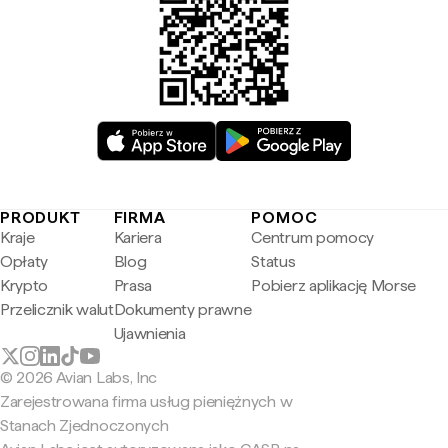
PRODUKT
FIRMA
POMOC
Kraje
Kariera
Centrum pomocy
Opłaty
Blog
Status
Krypto
Prasa
Pobierz aplikację Morse
Przelicznik walut
Dokumenty prawne
Ujawnienia
© 2026 Avian Labs, Inc
Zarejestrowana firma usług pieniężnych w
Stanach Zjednoczonych