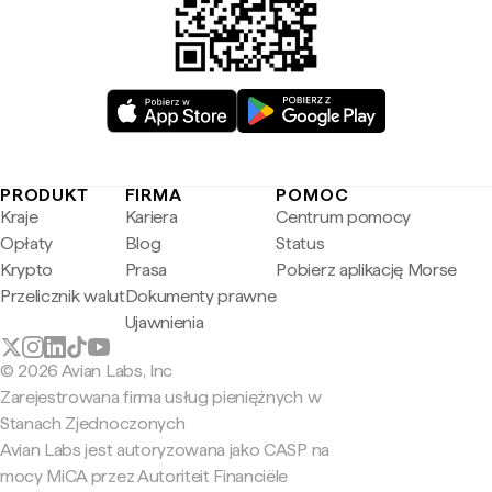
PRODUKT
FIRMA
POMOC
Kraje
Kariera
Centrum pomocy
Opłaty
Blog
Status
Krypto
Prasa
Pobierz aplikację Morse
Przelicznik walut
Dokumenty prawne
Ujawnienia
© 2026 Avian Labs, Inc
Zarejestrowana firma usług pieniężnych w
Stanach Zjednoczonych
Avian Labs jest autoryzowana jako CASP na
mocy MiCA przez Autoriteit Financiële