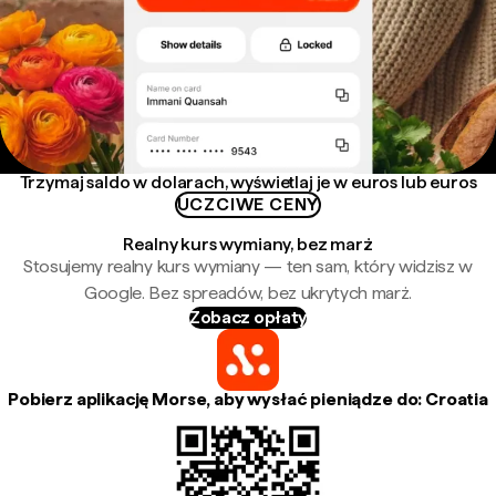
Trzymaj saldo w dolarach, wyświetlaj je w euros lub euros
UCZCIWE CENY
Realny kurs wymiany, bez marż
Stosujemy realny kurs wymiany — ten sam, który widzisz w
Google. Bez spreadów, bez ukrytych marż.
Zobacz opłaty
Pobierz aplikację Morse, aby wysłać pieniądze do: Croatia