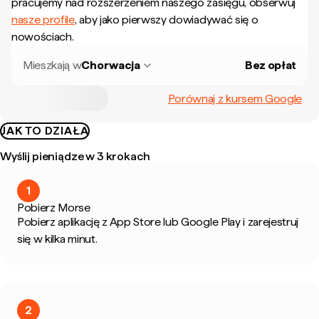
pracujemy nad rozszerzeniem naszego zasięgu, obserwuj
nasze profile
, aby jako pierwszy dowiadywać się o
nowościach.
Mieszkają w
Chorwacja
Bez opłat
Porównaj z kursem Google
JAK TO DZIAŁA
Wyślij pieniądze w 3 krokach
1
Pobierz Morse
Pobierz aplikację z App Store lub Google Play i zarejestruj
się w kilka minut.
2