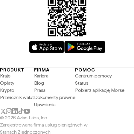
PRODUKT
FIRMA
POMOC
Kraje
Kariera
Centrum pomocy
Opłaty
Blog
Status
Krypto
Prasa
Pobierz aplikację Morse
Przelicznik walut
Dokumenty prawne
Ujawnienia
© 2026 Avian Labs, Inc
Zarejestrowana firma usług pieniężnych w
Stanach Zjednoczonych