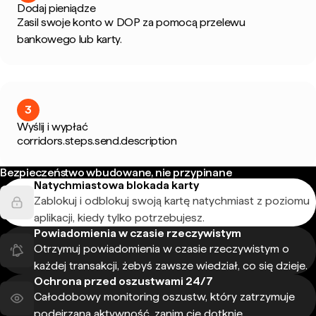
Dodaj pieniądze
Zasil swoje konto w DOP za pomocą przelewu
bankowego lub karty.
3
Wyślij i wypłać
corridors.steps.send.description
Bezpieczeństwo wbudowane, nie przypinane
Natychmiastowa blokada karty
Zablokuj i odblokuj swoją kartę natychmiast z poziomu
aplikacji, kiedy tylko potrzebujesz.
Powiadomienia w czasie rzeczywistym
Otrzymuj powiadomienia w czasie rzeczywistym o
każdej transakcji, żebyś zawsze wiedział, co się dzieje.
Ochrona przed oszustwami 24/7
Całodobowy monitoring oszustw, który zatrzymuje
podejrzaną aktywność, zanim cię dotknie.