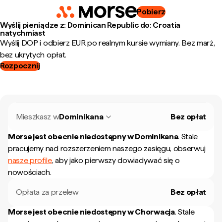
Pobierz
Wyślij pieniądze z: Dominican Republic do: Croatia
natychmiast
Wyślij DOP i odbierz EUR po realnym kursie wymiany. Bez marż,
bez ukrytych opłat.
Rozpocznij
Mieszkasz w
Dominikana
Bez opłat
Morse jest obecnie niedostępny w
Dominikana
.
Stale
pracujemy nad rozszerzeniem naszego zasięgu, obserwuj
nasze profile
, aby jako pierwszy dowiadywać się o
nowościach.
Opłata za przelew
Bez opłat
Morse jest obecnie niedostępny w
Chorwacja
.
Stale