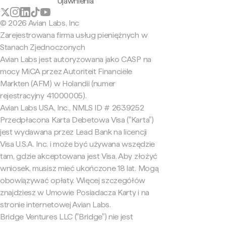
Ujawnienia
© 2026 Avian Labs, Inc
Zarejestrowana firma usług pieniężnych w
Stanach Zjednoczonych
Avian Labs jest autoryzowana jako CASP na
mocy MiCA przez Autoriteit Financiële
Markten (AFM) w Holandii (numer
rejestracyjny 41000005).
Avian Labs USA, Inc., NMLS ID # 2639252
Przedpłacona Karta Debetowa Visa ("Karta")
jest wydawana przez Lead Bank na licencji
Visa U.S.A. Inc. i może być używana wszędzie
tam, gdzie akceptowana jest Visa. Aby złożyć
wniosek, musisz mieć ukończone 18 lat. Mogą
obowiązywać opłaty. Więcej szczegółów
znajdziesz w Umowie Posiadacza Karty i na
stronie internetowej Avian Labs.
Bridge Ventures LLC ("Bridge") nie jest