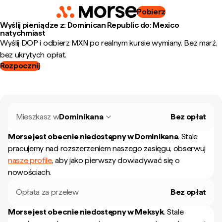
Pobierz
Wyślij pieniądze z: Dominican Republic do: Mexico
natychmiast
Wyślij DOP i odbierz MXN po realnym kursie wymiany. Bez marż,
bez ukrytych opłat.
Rozpocznij
Mieszkasz w
Dominikana
Bez opłat
Morse jest obecnie niedostępny w
Dominikana
.
Stale
pracujemy nad rozszerzeniem naszego zasięgu, obserwuj
nasze profile
, aby jako pierwszy dowiadywać się o
nowościach.
Opłata za przelew
Bez opłat
Morse jest obecnie niedostępny w
Meksyk
.
Stale