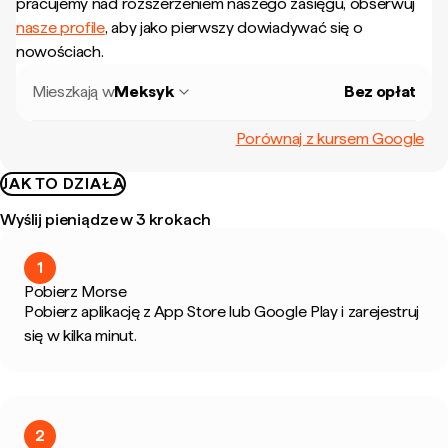
pracujemy nad rozszerzeniem naszego zasięgu, obserwuj
nasze profile
, aby jako pierwszy dowiadywać się o
nowościach.
Mieszkają w
Meksyk
Bez opłat
Porównaj z kursem Google
JAK TO DZIAŁA
Wyślij pieniądze w 3 krokach
1
Pobierz Morse
Pobierz aplikację z App Store lub Google Play i zarejestruj
się w kilka minut.
2