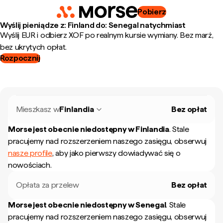
Pobierz
Wyślij pieniądze z: Finland do: Senegal natychmiast
Wyślij EUR i odbierz XOF po realnym kursie wymiany. Bez marż,
bez ukrytych opłat.
Rozpocznij
Mieszkasz w
Finlandia
Bez opłat
Morse jest obecnie niedostępny w
Finlandia
.
Stale
pracujemy nad rozszerzeniem naszego zasięgu, obserwuj
nasze profile
, aby jako pierwszy dowiadywać się o
nowościach.
Opłata za przelew
Bez opłat
Morse jest obecnie niedostępny w
Senegal
.
Stale
pracujemy nad rozszerzeniem naszego zasięgu, obserwuj