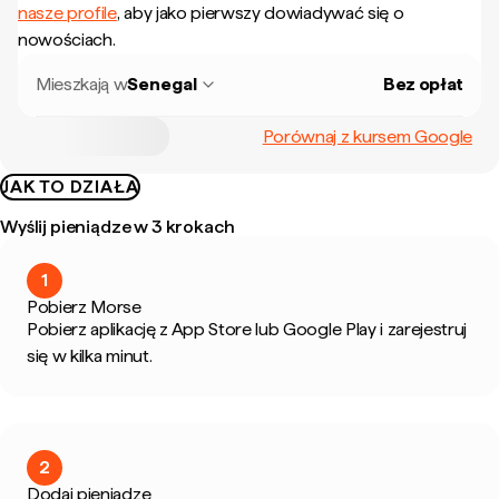
nasze profile
, aby jako pierwszy dowiadywać się o
nowościach.
Mieszkają w
Senegal
Bez opłat
Porównaj z kursem Google
JAK TO DZIAŁA
Wyślij pieniądze w 3 krokach
1
Pobierz Morse
Pobierz aplikację z App Store lub Google Play i zarejestruj
się w kilka minut.
2
Dodaj pieniądze