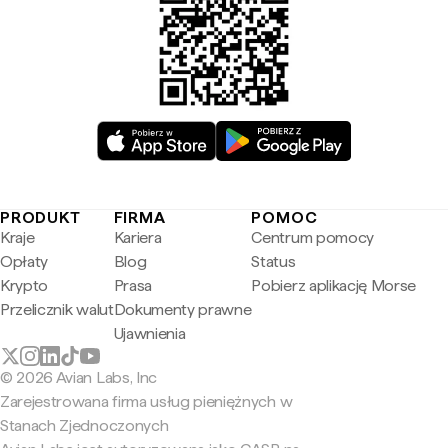
PRODUKT
FIRMA
POMOC
Kraje
Kariera
Centrum pomocy
Opłaty
Blog
Status
Krypto
Prasa
Pobierz aplikację Morse
Przelicznik walut
Dokumenty prawne
Ujawnienia
© 2026 Avian Labs, Inc
Zarejestrowana firma usług pieniężnych w
Stanach Zjednoczonych