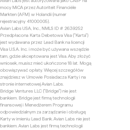
Avian Labs jest autoryzowana jako CASP na
mocy MiCA przez Autoriteit Financiële
Markten (AFM) w Holandii (numer
rejestracyjny 41000005).
Avian Labs USA, Inc., NMLS ID # 2639252
Przedpłacona Karta Debetowa Visa ("Karta")
jest wydawana przez Lead Bank na licencji
Visa U.S.A. Inc. i może być używana wszędzie
tam, gdzie akceptowana jest Visa. Aby złożyć
wniosek, musisz mieć ukończone 18 lat. Mogą
obowiązywać opłaty. Więcej szczegółów
znajdziesz w Umowie Posiadacza Karty i na
stronie internetowej Avian Labs.
Bridge Ventures LLC ("Bridge") nie jest
bankiem. Bridge jest firmą technologii
finansowej i Menedżerem Programu
odpowiedzialnym za zarządzanie i obsługę
Karty w imieniu Lead Bank. Avian Labs nie jest
bankiem. Avian Labs jest firmą technologii