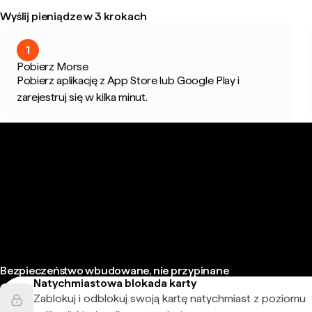
Wyślij pieniądze w 3 krokach
1
Pobierz Morse
Pobierz aplikację z App Store lub Google Play i
zarejestruj się w kilka minut.
Bezpieczeństwo wbudowane, nie przypinane
Natychmiastowa blokada karty
Zablokuj i odblokuj swoją kartę natychmiast z poziomu