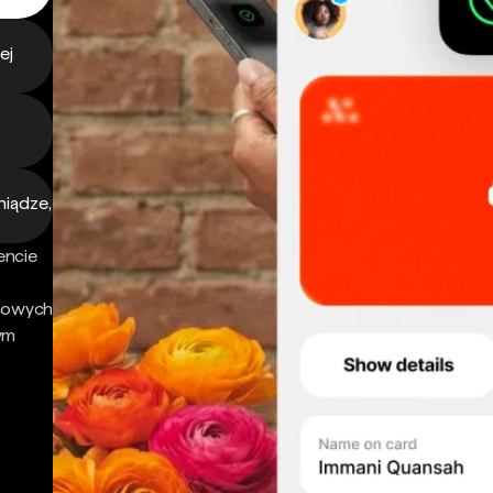
ej
niądze,
encie
nsowych
ym