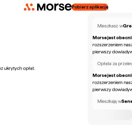
Pobierz aplikację
Mieszkasz w
Gre
Morse jest obecn
rozszerzeniem nas
pierwszy dowiadyw
Opłata za przel
z ukrytych opłat.
Morse jest obecn
rozszerzeniem nas
pierwszy dowiadyw
Mieszkają w
Sen