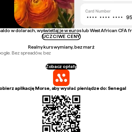
aldo w dolarach, wyświetlaj je w euros lub West African CFA f
UCZCIWE CENY
Realny kurs wymiany, bez marż
oogle. Bez spreadów, bez
Zobacz opłaty
obierz aplikację Morse, aby wysłać pieniądze do: Senegal