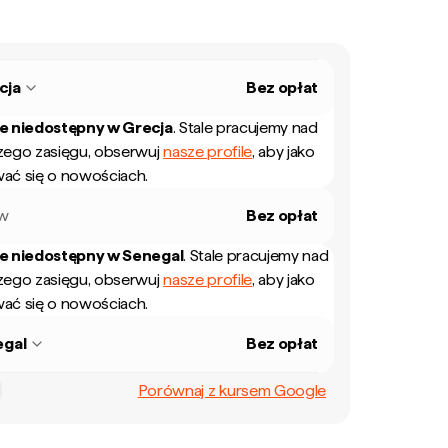
cja
Bez opłat
ie niedostępny w
Grecja
.
Stale pracujemy nad
zego zasięgu, obserwuj
nasze profile
, aby jako
ać się o nowościach.
ew
Bez opłat
ie niedostępny w
Senegal
.
Stale pracujemy nad
zego zasięgu, obserwuj
nasze profile
, aby jako
ać się o nowościach.
egal
Bez opłat
Porównaj z kursem Google