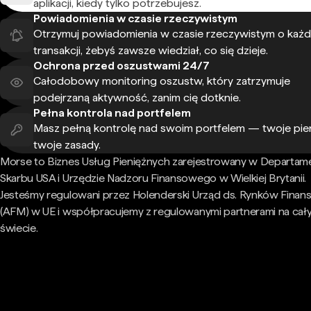
aplikacji, kiedy tylko potrzebujesz.
Powiadomienia w czasie rzeczywistym
Otrzymuj powiadomienia w czasie rzeczywistym o każd
transakcji, żebyś zawsze wiedział, co się dzieje.
Ochrona przed oszustwami 24/7
Całodobowy monitoring oszustw, który zatrzymuje
podejrzaną aktywność, zanim cię dotknie.
Pełna kontrola nad portfelem
Masz pełną kontrolę nad swoim portfelem — twoje pie
twoje zasady.
Morse to Biznes Usług Pieniężnych zarejestrowany w Departam
Skarbu USA i Urzędzie Nadzoru Finansowego w Wielkiej Brytanii.
Jesteśmy regulowani przez Holenderski Urząd ds. Rynków Fina
(AFM) w UE i współpracujemy z regulowanymi partnerami na cał
świecie.