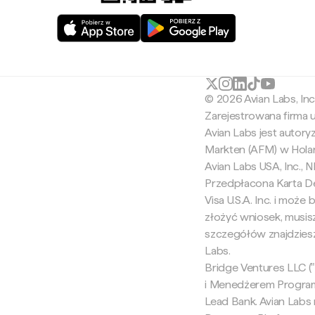
© 2026 Avian Labs, In
Zarejestrowana firma
Avian Labs jest autor
Markten (AFM) w Holan
Avian Labs USA, Inc.,
Przedpłacona Karta De
Visa U.S.A. Inc. i moż
złożyć wniosek, musis
szczegółów znajdziesz
Labs.
Bridge Ventures LLC ("B
i Menedżerem Programu
Lead Bank. Avian Labs n