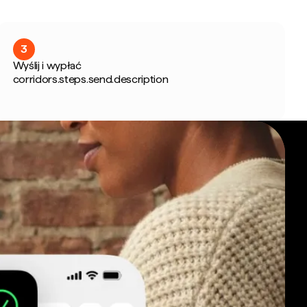
3
Wyślij i wypłać
corridors.steps.send.description