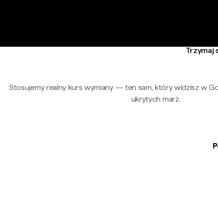
Trzymaj s
Stosujemy realny kurs wymiany — ten sam, który widzisz w G
ukrytych marż.
P