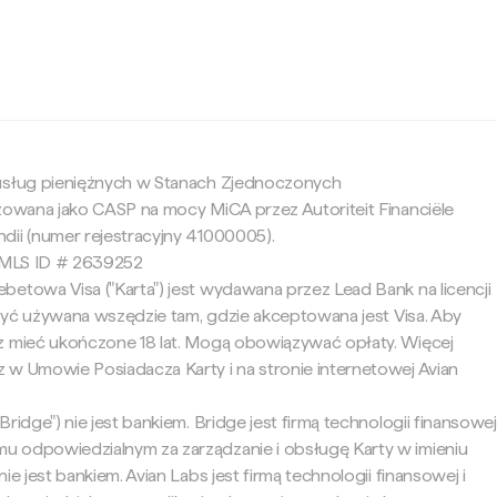
c
 usług pieniężnych w Stanach Zjednoczonych
yzowana jako CASP na mocy MiCA przez Autoriteit Financiële
dii (numer rejestracyjny 41000005).
 NMLS ID # 2639252
betowa Visa ("Karta") jest wydawana przez Lead Bank na licencji
e być używana wszędzie tam, gdzie akceptowana jest Visa. Aby
z mieć ukończone 18 lat. Mogą obowiązywać opłaty. Więcej
 w Umowie Posiadacza Karty i na stronie internetowej Avian
ridge") nie jest bankiem. Bridge jest firmą technologii finansowej
 odpowiedzialnym za zarządzanie i obsługę Karty w imieniu
ie jest bankiem. Avian Labs jest firmą technologii finansowej i