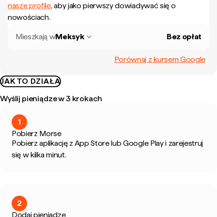
nasze profile
, aby jako pierwszy dowiadywać się o
nowościach.
Mieszkają w
Meksyk
Bez opłat
Porównaj z kursem Google
JAK TO DZIAŁA
Wyślij pieniądze w 3 krokach
1
Pobierz Morse
Pobierz aplikację z App Store lub Google Play i zarejestruj
się w kilka minut.
2
Dodaj pieniądze