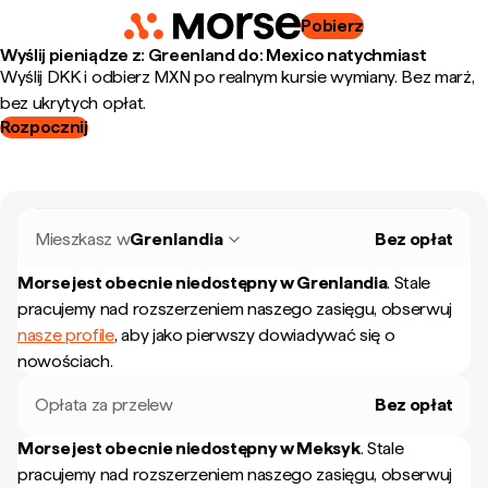
Pobierz
Wyślij pieniądze z: Greenland do: Mexico natychmiast
Wyślij DKK i odbierz MXN po realnym kursie wymiany. Bez marż,
bez ukrytych opłat.
Rozpocznij
Mieszkasz w
Grenlandia
Bez opłat
Morse jest obecnie niedostępny w
Grenlandia
.
Stale
pracujemy nad rozszerzeniem naszego zasięgu, obserwuj
nasze profile
, aby jako pierwszy dowiadywać się o
nowościach.
Opłata za przelew
Bez opłat
Morse jest obecnie niedostępny w
Meksyk
.
Stale
pracujemy nad rozszerzeniem naszego zasięgu, obserwuj