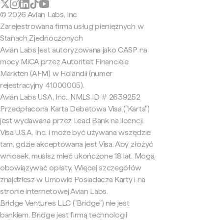
© 2026 Avian Labs, Inc
Zarejestrowana firma usług pieniężnych w
Stanach Zjednoczonych
Avian Labs jest autoryzowana jako CASP na
mocy MiCA przez Autoriteit Financiële
Markten (AFM) w Holandii (numer
rejestracyjny 41000005).
Avian Labs USA, Inc., NMLS ID # 2639252
Przedpłacona Karta Debetowa Visa ("Karta")
jest wydawana przez Lead Bank na licencji
Visa U.S.A. Inc. i może być używana wszędzie
tam, gdzie akceptowana jest Visa. Aby złożyć
wniosek, musisz mieć ukończone 18 lat. Mogą
obowiązywać opłaty. Więcej szczegółów
znajdziesz w Umowie Posiadacza Karty i na
stronie internetowej Avian Labs.
Bridge Ventures LLC ("Bridge") nie jest
bankiem. Bridge jest firmą technologii