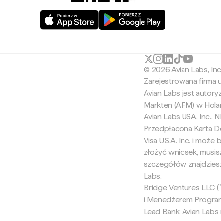
© 2026 Avian Labs, In
Zarejestrowana firma
Avian Labs jest autor
Markten (AFM) w Holan
Avian Labs USA, Inc.,
Przedpłacona Karta De
Visa U.S.A. Inc. i moż
złożyć wniosek, musis
szczegółów znajdziesz
Labs.
Bridge Ventures LLC ("B
i Menedżerem Programu
Lead Bank. Avian Labs n