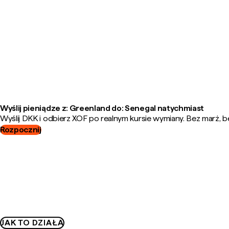
Wyślij pieniądze z: Greenland do: Senegal natychmiast
Wyślij DKK i odbierz XOF po realnym kursie wymiany. Bez marż, b
Rozpocznij
JAK TO DZIAŁA