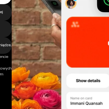
ej
niądze,
encie
nsowych
ym