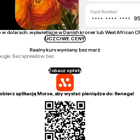
 w dolarach, wyświetlaj je w Danish kroner lub West African C
UCZCIWE CENY
Realny kurs wymiany, bez marż
oogle. Bez spreadów, bez
Zobacz opłaty
obierz aplikację Morse, aby wysłać pieniądze do: Senegal