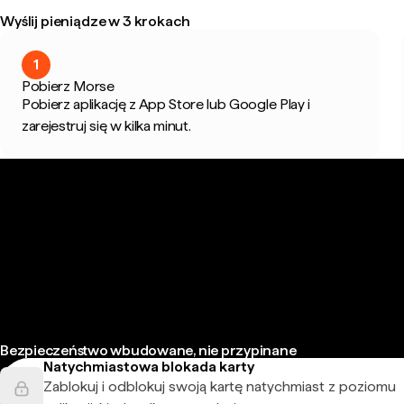
Wyślij pieniądze w 3 krokach
1
Pobierz Morse
Pobierz aplikację z App Store lub Google Play i
zarejestruj się w kilka minut.
Bezpieczeństwo wbudowane, nie przypinane
Natychmiastowa blokada karty
Zablokuj i odblokuj swoją kartę natychmiast z poziomu