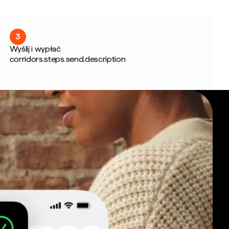
3
Wyślij i wypłać
corridors.steps.send.description