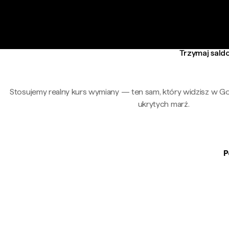
Trzymaj saldo
Stosujemy realny kurs wymiany — ten sam, który widzisz w G
ukrytych marż.
P