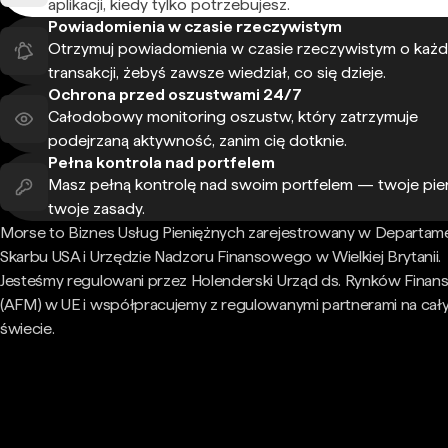
aplikacji, kiedy tylko potrzebujesz.
Powiadomienia w czasie rzeczywistym
Otrzymuj powiadomienia w czasie rzeczywistym o każd
transakcji, żebyś zawsze wiedział, co się dzieje.
Ochrona przed oszustwami 24/7
Całodobowy monitoring oszustw, który zatrzymuje
podejrzaną aktywność, zanim cię dotknie.
Pełna kontrola nad portfelem
Masz pełną kontrolę nad swoim portfelem — twoje pie
twoje zasady.
Morse to Biznes Usług Pieniężnych zarejestrowany w Departam
Skarbu USA i Urzędzie Nadzoru Finansowego w Wielkiej Brytanii.
Jesteśmy regulowani przez Holenderski Urząd ds. Rynków Fina
(AFM) w UE i współpracujemy z regulowanymi partnerami na cał
świecie.