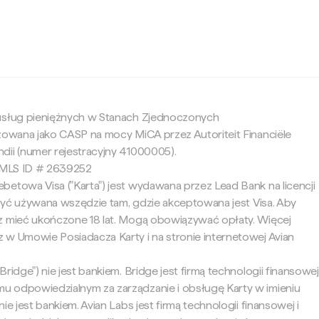
c
 usług pieniężnych w Stanach Zjednoczonych
yzowana jako CASP na mocy MiCA przez Autoriteit Financiële
dii (numer rejestracyjny 41000005).
 NMLS ID # 2639252
betowa Visa ("Karta") jest wydawana przez Lead Bank na licencji
e być używana wszędzie tam, gdzie akceptowana jest Visa. Aby
z mieć ukończone 18 lat. Mogą obowiązywać opłaty. Więcej
 w Umowie Posiadacza Karty i na stronie internetowej Avian
ridge") nie jest bankiem. Bridge jest firmą technologii finansowej
 odpowiedzialnym za zarządzanie i obsługę Karty w imieniu
ie jest bankiem. Avian Labs jest firmą technologii finansowej i