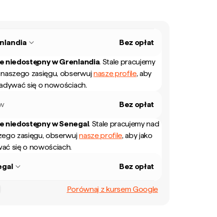
nlandia
Bez opłat
ie niedostępny w
Grenlandia
.
Stale pracujemy
 naszego zasięgu, obserwuj
nasze profile
, aby
iadywać się o nowościach.
ew
Bez opłat
ie niedostępny w
Senegal
.
Stale pracujemy nad
zego zasięgu, obserwuj
nasze profile
, aby jako
ać się o nowościach.
egal
Bez opłat
Porównaj z kursem Google