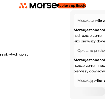
Pobierz aplikację
Mieszkasz w
Gre
Morse jest obecn
nad rozszerzeniem
jako pierwszy dow
Opłata za przel
ez ukrytych opłat.
Morse jest obecn
rozszerzeniem nas
pierwszy dowiadyw
Mieszkają w
Sen