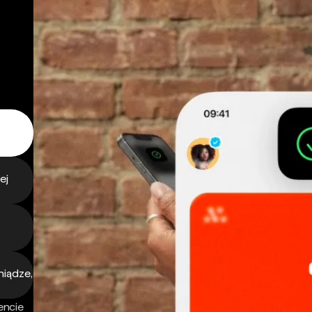
ej
niądze,
encie