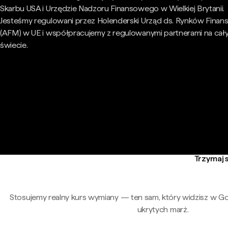
Skarbu USA i Urzędzie Nadzoru Finansowego w Wielkiej Brytanii.
Jesteśmy regulowani przez Holenderski Urząd ds. Rynków Fina
(AFM) w UE i współpracujemy z regulowanymi partnerami na cał
świecie.
Trzymaj s
Stosujemy realny kurs wymiany — ten sam, który widzisz w G
ukrytych marż.