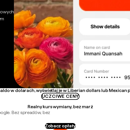
nsowych
ym
aldo w dolarach, wyświetlaj je w Liberian dollars lub Mexican 
UCZCIWE CENY
Realny kurs wymiany, bez marż
oogle. Bez spreadów, bez
Zobacz opłaty