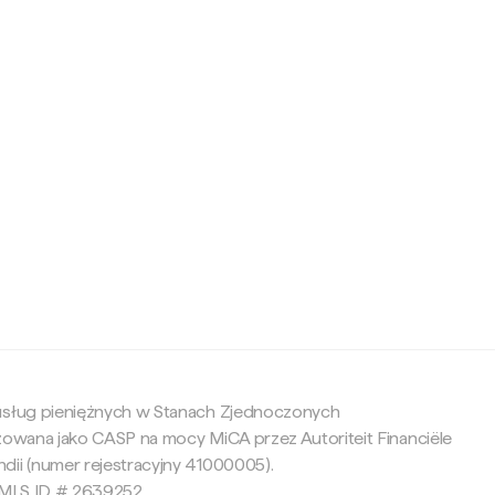
c
 usług pieniężnych w Stanach Zjednoczonych
yzowana jako CASP na mocy MiCA przez Autoriteit Financiële
dii (numer rejestracyjny 41000005).
 NMLS ID # 2639252