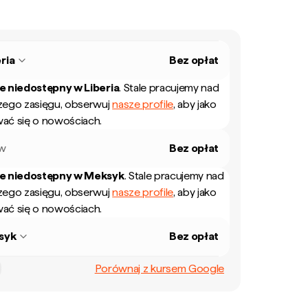
ria
Bez opłat
ie niedostępny w
Liberia
.
Stale pracujemy nad
zego zasięgu, obserwuj
nasze profile
, aby jako
ać się o nowościach.
ew
Bez opłat
ie niedostępny w
Meksyk
.
Stale pracujemy nad
zego zasięgu, obserwuj
nasze profile
, aby jako
ać się o nowościach.
syk
Bez opłat
Porównaj z kursem Google