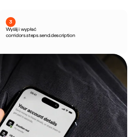
3
Wyślij i wypłać
corridors.steps.send.description