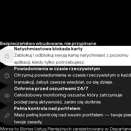
Bezpieczeństwo wbudowane, nie przypinane
Natychmiastowa blokada karty
Zablokuj i odblokuj swoją kartę natychmiast z poziomu
aplikacji, kiedy tylko potrzebujesz.
Powiadomienia w czasie rzeczywistym
Otrzymuj powiadomienia w czasie rzeczywistym o każd
transakcji, żebyś zawsze wiedział, co się dzieje.
Ochrona przed oszustwami 24/7
Całodobowy monitoring oszustw, który zatrzymuje
podejrzaną aktywność, zanim cię dotknie.
Pełna kontrola nad portfelem
Masz pełną kontrolę nad swoim portfelem — twoje pie
twoje zasady.
Morse to Biznes Usług Pieniężnych zarejestrowany w Departam