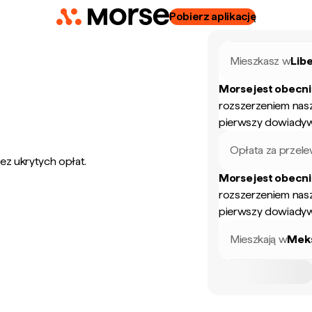
Pobierz aplikację
Mieszkasz w
Libe
Morse jest obecn
rozszerzeniem nas
pierwszy dowiadyw
Opłata za przel
ez ukrytych opłat.
Morse jest obecn
rozszerzeniem nas
pierwszy dowiadyw
Mieszkają w
Mek