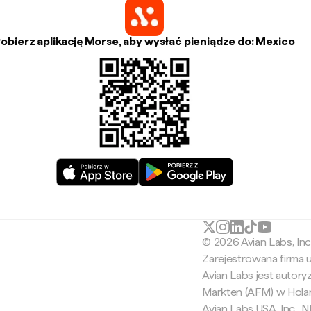
obierz aplikację Morse, aby wysłać pieniądze do: Mexico
© 2026 Avian Labs, In
Zarejestrowana firma
Avian Labs jest autor
Markten (AFM) w Holan
Avian Labs USA, Inc.,