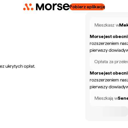
Pobierz aplikację
Mieszkasz w
Mek
Morse jest obecn
rozszerzeniem nas
pierwszy dowiadyw
Opłata za przel
ez ukrytych opłat.
Morse jest obecn
rozszerzeniem nas
pierwszy dowiadyw
Mieszkają w
Sen