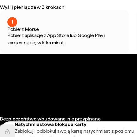
Wyślij pieniądze w 3 krokach
1
Pobierz Morse
Pobierz aplikację z App Store lub Google Play i
zarejestruj się w kilka minut.
Bezpieczeństwo wbudowane, nie przypinane
Natychmiastowa blokada karty
Zablokuj i odblokuj swoją kartę natychmiast z poziomu