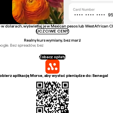
 w dolarach, wyświetlaj je w Mexican pesos lub West African C
UCZCIWE CENY
Realny kurs wymiany, bez marż
oogle. Bez spreadów, bez
Zobacz opłaty
obierz aplikację Morse, aby wysłać pieniądze do: Senegal