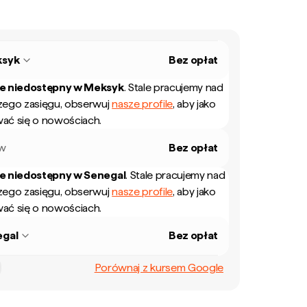
syk
Bez opłat
ie niedostępny w
Meksyk
.
Stale pracujemy nad
zego zasięgu, obserwuj
nasze profile
, aby jako
ać się o nowościach.
ew
Bez opłat
ie niedostępny w
Senegal
.
Stale pracujemy nad
zego zasięgu, obserwuj
nasze profile
, aby jako
ać się o nowościach.
egal
Bez opłat
Porównaj z kursem Google