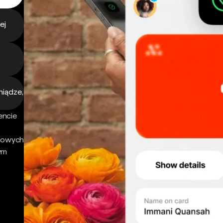
ej
niądze,
encie
nsowych
ym