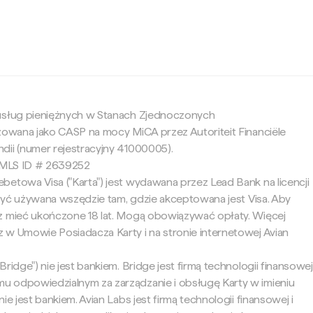
c
 usług pieniężnych w Stanach Zjednoczonych
yzowana jako CASP na mocy MiCA przez Autoriteit Financiële
dii (numer rejestracyjny 41000005).
 NMLS ID # 2639252
betowa Visa ("Karta") jest wydawana przez Lead Bank na licencji
e być używana wszędzie tam, gdzie akceptowana jest Visa. Aby
z mieć ukończone 18 lat. Mogą obowiązywać opłaty. Więcej
 w Umowie Posiadacza Karty i na stronie internetowej Avian
ridge") nie jest bankiem. Bridge jest firmą technologii finansowej
 odpowiedzialnym za zarządzanie i obsługę Karty w imieniu
ie jest bankiem. Avian Labs jest firmą technologii finansowej i