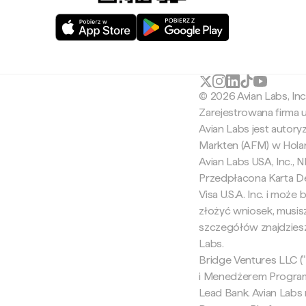
© 2026 Avian Labs, In
Zarejestrowana firma
Avian Labs jest autor
Markten (AFM) w Holan
Avian Labs USA, Inc.,
Przedpłacona Karta De
Visa U.S.A. Inc. i moż
złożyć wniosek, musis
szczegółów znajdziesz
Labs.
Bridge Ventures LLC ("B
i Menedżerem Programu
Lead Bank. Avian Labs n