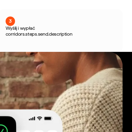
3
Wyślij i wypłać
corridors.steps.send.description