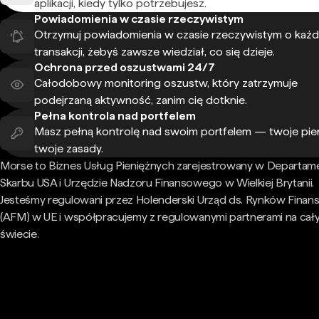
aplikacji, kiedy tylko potrzebujesz.
Powiadomienia w czasie rzeczywistym
Otrzymuj powiadomienia w czasie rzeczywistym o każd
transakcji, żebyś zawsze wiedział, co się dzieje.
Ochrona przed oszustwami 24/7
Całodobowy monitoring oszustw, który zatrzymuje
podejrzaną aktywność, zanim cię dotknie.
Pełna kontrola nad portfelem
Masz pełną kontrolę nad swoim portfelem — twoje pie
twoje zasady.
Morse to Biznes Usług Pieniężnych zarejestrowany w Departam
Skarbu USA i Urzędzie Nadzoru Finansowego w Wielkiej Brytanii.
Jesteśmy regulowani przez Holenderski Urząd ds. Rynków Fina
(AFM) w UE i współpracujemy z regulowanymi partnerami na cał
świecie.