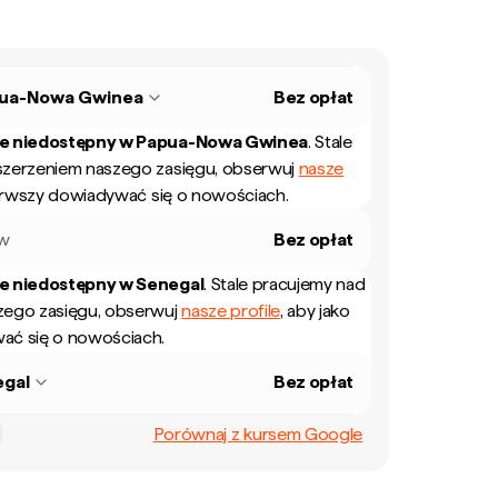
ua-Nowa Gwinea
Bez opłat
ie niedostępny w
Papua-Nowa Gwinea
.
Stale
szerzeniem naszego zasięgu, obserwuj
nasze
ierwszy dowiadywać się o nowościach.
ew
Bez opłat
ie niedostępny w
Senegal
.
Stale pracujemy nad
zego zasięgu, obserwuj
nasze profile
, aby jako
ać się o nowościach.
egal
Bez opłat
Porównaj z kursem Google