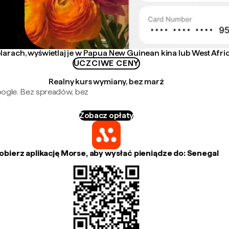
larach, wyświetlaj je w Papua New Guinean kina lub West Afri
UCZCIWE CENY
Realny kurs wymiany, bez marż
oogle. Bez spreadów, bez
Zobacz opłaty
obierz aplikację Morse, aby wysłać pieniądze do: Senegal