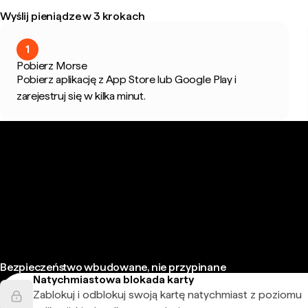
Wyślij pieniądze w 3 krokach
1
Pobierz Morse
Pobierz aplikację z App Store lub Google Play i
zarejestruj się w kilka minut.
Bezpieczeństwo wbudowane, nie przypinane
Natychmiastowa blokada karty
Zablokuj i odblokuj swoją kartę natychmiast z poziomu