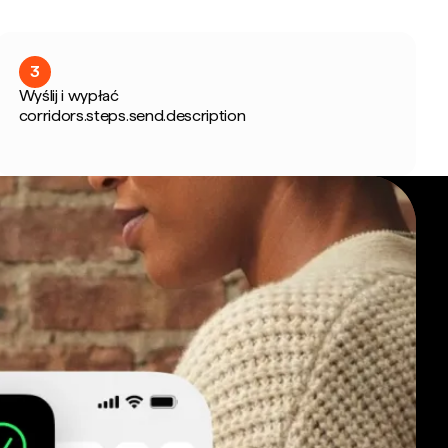
3
Wyślij i wypłać
corridors.steps.send.description