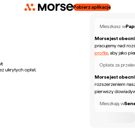
Pobierz aplikację
Mieszkasz w
Pap
Morse jest obecn
pracujemy nad roz
profile
, aby jako p
st
Opłata za przel
ez ukrytych opłat.
Morse jest obecn
rozszerzeniem nas
pierwszy dowiadyw
Mieszkają w
Sen