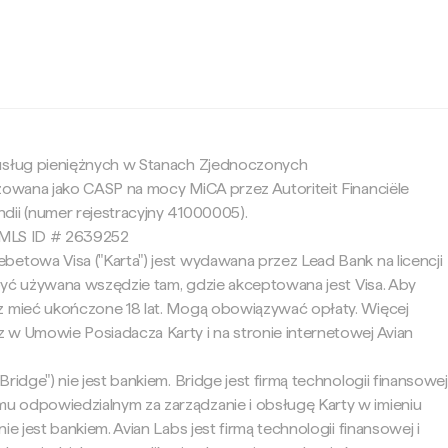
c
 usług pieniężnych w Stanach Zjednoczonych
yzowana jako CASP na mocy MiCA przez Autoriteit Financiële
dii (numer rejestracyjny 41000005).
 NMLS ID # 2639252
betowa Visa ("Karta") jest wydawana przez Lead Bank na licencji
e być używana wszędzie tam, gdzie akceptowana jest Visa. Aby
z mieć ukończone 18 lat. Mogą obowiązywać opłaty. Więcej
 w Umowie Posiadacza Karty i na stronie internetowej Avian
ridge") nie jest bankiem. Bridge jest firmą technologii finansowej
 odpowiedzialnym za zarządzanie i obsługę Karty w imieniu
ie jest bankiem. Avian Labs jest firmą technologii finansowej i