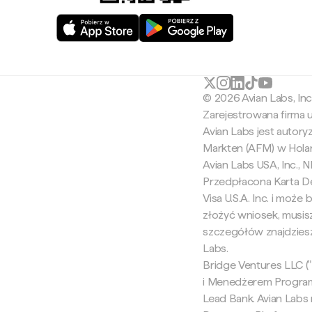
© 2026 Avian Labs, In
Zarejestrowana firma
Avian Labs jest autor
Markten (AFM) w Holan
Avian Labs USA, Inc.,
Przedpłacona Karta De
Visa U.S.A. Inc. i moż
złożyć wniosek, musis
szczegółów znajdziesz
Labs.
Bridge Ventures LLC ("B
i Menedżerem Programu
Lead Bank. Avian Labs n