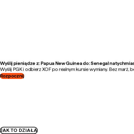
Wyślij pieniądze z: Papua New Guinea do: Senegal natychmia
Wyślij PGK i odbierz XOF po realnym kursie wymiany. Bez marż, b
Rozpocznij
JAK TO DZIAŁA