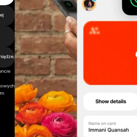
ej
niądze,
encie
nsowych
ym