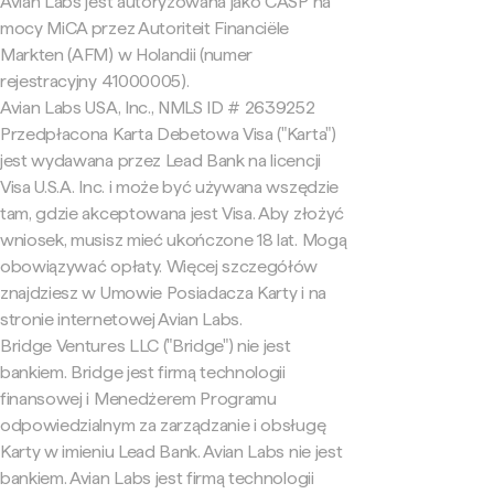
Avian Labs jest autoryzowana jako CASP na
mocy MiCA przez Autoriteit Financiële
Markten (AFM) w Holandii (numer
rejestracyjny 41000005).
Avian Labs USA, Inc., NMLS ID # 2639252
Przedpłacona Karta Debetowa Visa ("Karta")
jest wydawana przez Lead Bank na licencji
Visa U.S.A. Inc. i może być używana wszędzie
tam, gdzie akceptowana jest Visa. Aby złożyć
wniosek, musisz mieć ukończone 18 lat. Mogą
obowiązywać opłaty. Więcej szczegółów
znajdziesz w Umowie Posiadacza Karty i na
stronie internetowej Avian Labs.
Bridge Ventures LLC ("Bridge") nie jest
bankiem. Bridge jest firmą technologii
finansowej i Menedżerem Programu
odpowiedzialnym za zarządzanie i obsługę
Karty w imieniu Lead Bank. Avian Labs nie jest
bankiem. Avian Labs jest firmą technologii