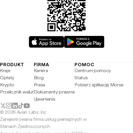
PRODUKT
FIRMA
POMOC
Kraje
Kariera
Centrum pomocy
Opłaty
Blog
Status
Krypto
Prasa
Pobierz aplikację Morse
Przelicznik walut
Dokumenty prawne
Ujawnienia
© 2026 Avian Labs, Inc
Zarejestrowana firma usług pieniężnych w
Stanach Zjednoczonych