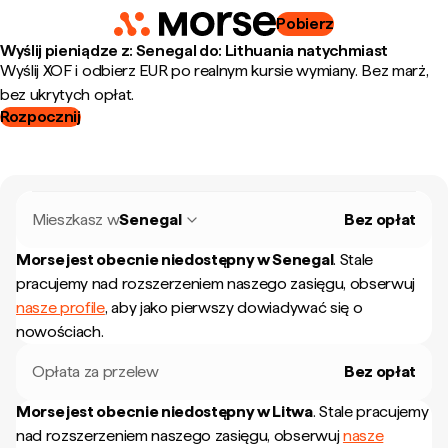
Pobierz
Wyślij pieniądze z: Senegal do: Lithuania natychmiast
Wyślij XOF i odbierz EUR po realnym kursie wymiany. Bez marż,
bez ukrytych opłat.
Rozpocznij
Mieszkasz w
Senegal
Bez opłat
Morse jest obecnie niedostępny w
Senegal
.
Stale
pracujemy nad rozszerzeniem naszego zasięgu, obserwuj
nasze profile
, aby jako pierwszy dowiadywać się o
nowościach.
Opłata za przelew
Bez opłat
Morse jest obecnie niedostępny w
Litwa
.
Stale pracujemy
nad rozszerzeniem naszego zasięgu, obserwuj
nasze