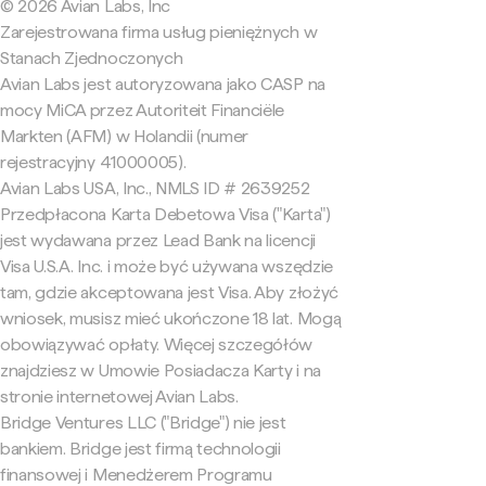
© 2026 Avian Labs, Inc
Zarejestrowana firma usług pieniężnych w
Stanach Zjednoczonych
Avian Labs jest autoryzowana jako CASP na
mocy MiCA przez Autoriteit Financiële
Markten (AFM) w Holandii (numer
rejestracyjny 41000005).
Avian Labs USA, Inc., NMLS ID # 2639252
Przedpłacona Karta Debetowa Visa ("Karta")
jest wydawana przez Lead Bank na licencji
Visa U.S.A. Inc. i może być używana wszędzie
tam, gdzie akceptowana jest Visa. Aby złożyć
wniosek, musisz mieć ukończone 18 lat. Mogą
obowiązywać opłaty. Więcej szczegółów
znajdziesz w Umowie Posiadacza Karty i na
stronie internetowej Avian Labs.
Bridge Ventures LLC ("Bridge") nie jest
bankiem. Bridge jest firmą technologii
finansowej i Menedżerem Programu