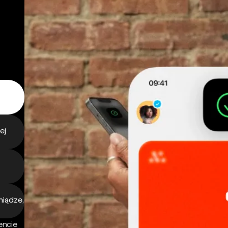
ej
niądze,
encie