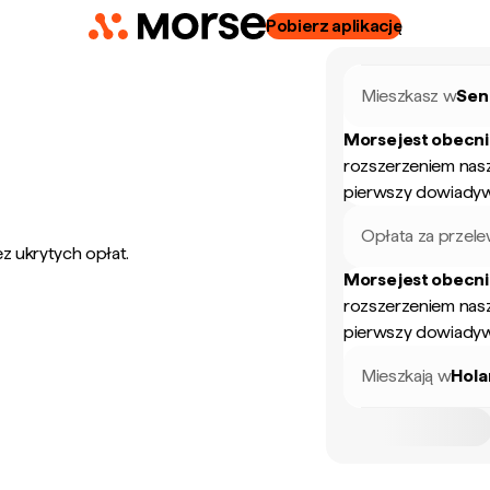
Pobierz aplikację
Mieszkasz w
Sen
Morse jest obecn
rozszerzeniem nas
pierwszy dowiadyw
Opłata za przel
z ukrytych opłat.
Morse jest obecn
rozszerzeniem nas
pierwszy dowiadyw
Mieszkają w
Hola