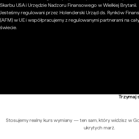
Skarbu USA i Urzędzie Nadzoru Finansowego w Wielkiej Brytanii.
Jesteśmy regulowani przez Holenderski Urząd ds. Rynków Fina
(AFM) w UE i współpracujemy z regulowanymi partnerami na cał
świecie.
Trzymaj s
Stosujemy realny kurs wymiany — ten sam, który widzisz w G
ukrytych marż.