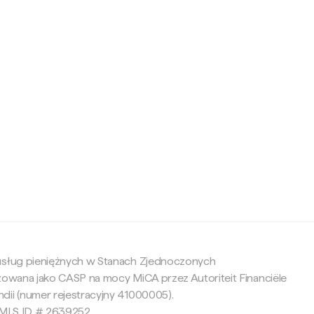
c
 usług pieniężnych w Stanach Zjednoczonych
yzowana jako CASP na mocy MiCA przez Autoriteit Financiële
dii (numer rejestracyjny 41000005).
 NMLS ID # 2639252