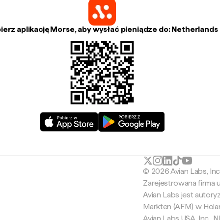
ierz aplikację Morse, aby wysłać pieniądze do: Netherlands
© 2026 Avian Labs, In
Zarejestrowana firma
Avian Labs jest autor
Markten (AFM) w Holan
Avian Labs USA, Inc.,