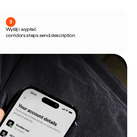
3
Wyślij i wypłać
corridors.steps.send.description