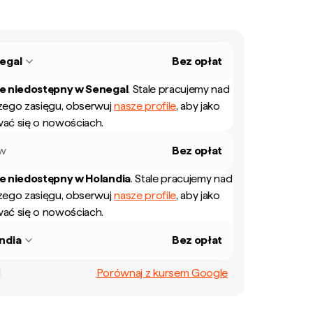
egal
Bez opłat
ie niedostępny w
Senegal
.
Stale pracujemy nad
zego zasięgu, obserwuj
nasze profile
, aby jako
ać się o nowościach.
ew
Bez opłat
ie niedostępny w
Holandia
.
Stale pracujemy nad
zego zasięgu, obserwuj
nasze profile
, aby jako
ać się o nowościach.
ndia
Bez opłat
Porównaj z kursem Google