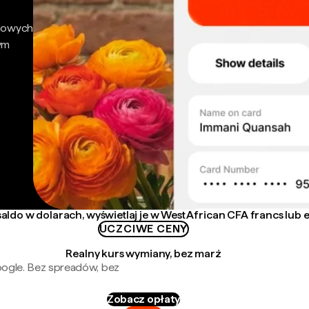
nsowych
ym
aldo w dolarach, wyświetlaj je w West African CFA francs lub 
UCZCIWE CENY
Realny kurs wymiany, bez marż
oogle. Bez spreadów, bez
Zobacz opłaty