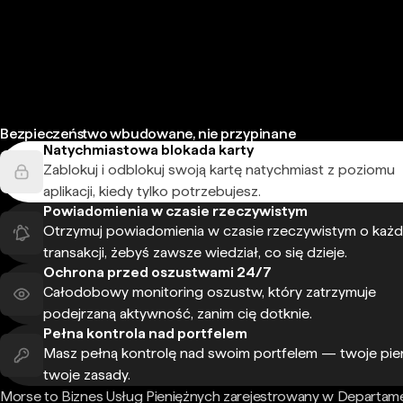
Bezpieczeństwo wbudowane, nie przypinane
Natychmiastowa blokada karty
Zablokuj i odblokuj swoją kartę natychmiast z poziomu
aplikacji, kiedy tylko potrzebujesz.
Powiadomienia w czasie rzeczywistym
Otrzymuj powiadomienia w czasie rzeczywistym o każd
transakcji, żebyś zawsze wiedział, co się dzieje.
Ochrona przed oszustwami 24/7
Całodobowy monitoring oszustw, który zatrzymuje
podejrzaną aktywność, zanim cię dotknie.
Pełna kontrola nad portfelem
Masz pełną kontrolę nad swoim portfelem — twoje pie
twoje zasady.
Morse to Biznes Usług Pieniężnych zarejestrowany w Departam