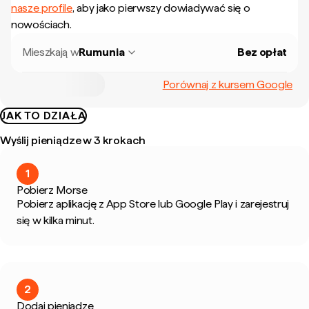
nasze profile
, aby jako pierwszy dowiadywać się o
nowościach.
Mieszkają w
Rumunia
Bez opłat
Porównaj z kursem Google
JAK TO DZIAŁA
Wyślij pieniądze w 3 krokach
1
Pobierz Morse
Pobierz aplikację z App Store lub Google Play i zarejestruj
się w kilka minut.
2
Dodaj pieniądze