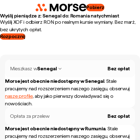
Pobierz
Wyślij pieniądze z: Senegal do: Romania natychmiast
Wyślij XOF i odbierz RON po realnym kursie wymiany. Bez marż,
bez ukrytych opłat.
Rozpocznij
Mieszkasz w
Senegal
Bez opłat
Morse jest obecnie niedostępny w
Senegal
.
Stale
pracujemy nad rozszerzeniem naszego zasięgu, obserwuj
nasze profile
, aby jako pierwszy dowiadywać się o
nowościach.
Opłata za przelew
Bez opłat
Morse jest obecnie niedostępny w
Rumunia
.
Stale
pracujemy nad rozszerzeniem naszego zasięgu, obserwuj