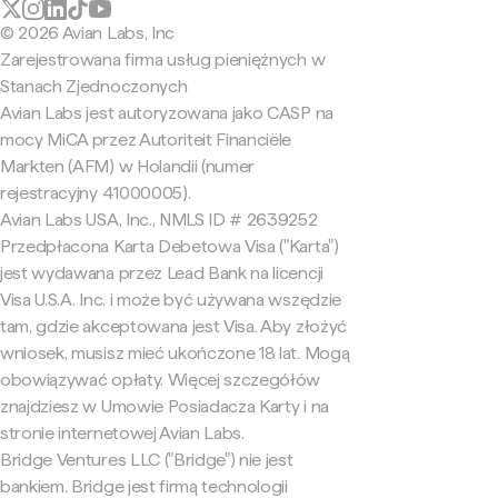
© 2026 Avian Labs, Inc
Zarejestrowana firma usług pieniężnych w
Stanach Zjednoczonych
Avian Labs jest autoryzowana jako CASP na
mocy MiCA przez Autoriteit Financiële
Markten (AFM) w Holandii (numer
rejestracyjny 41000005).
Avian Labs USA, Inc., NMLS ID # 2639252
Przedpłacona Karta Debetowa Visa ("Karta")
jest wydawana przez Lead Bank na licencji
Visa U.S.A. Inc. i może być używana wszędzie
tam, gdzie akceptowana jest Visa. Aby złożyć
wniosek, musisz mieć ukończone 18 lat. Mogą
obowiązywać opłaty. Więcej szczegółów
znajdziesz w Umowie Posiadacza Karty i na
stronie internetowej Avian Labs.
Bridge Ventures LLC ("Bridge") nie jest
bankiem. Bridge jest firmą technologii