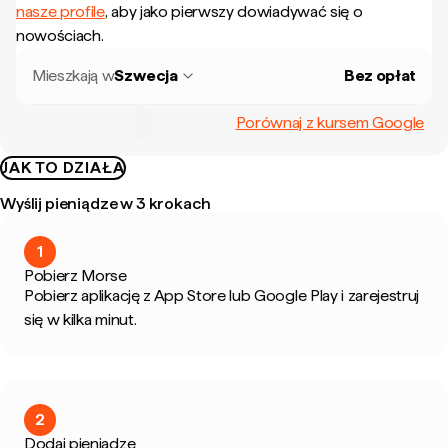
nasze profile
, aby jako pierwszy dowiadywać się o
nowościach.
Mieszkają w
Szwecja
Bez opłat
Porównaj z kursem Google
JAK TO DZIAŁA
Wyślij pieniądze w 3 krokach
1
Pobierz Morse
Pobierz aplikację z App Store lub Google Play i zarejestruj
się w kilka minut.
2
Dodaj pieniądze