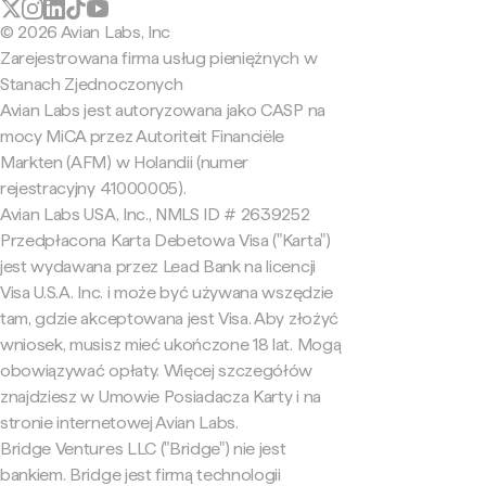
© 2026 Avian Labs, Inc
Zarejestrowana firma usług pieniężnych w
Stanach Zjednoczonych
Avian Labs jest autoryzowana jako CASP na
mocy MiCA przez Autoriteit Financiële
Markten (AFM) w Holandii (numer
rejestracyjny 41000005).
Avian Labs USA, Inc., NMLS ID # 2639252
Przedpłacona Karta Debetowa Visa ("Karta")
jest wydawana przez Lead Bank na licencji
Visa U.S.A. Inc. i może być używana wszędzie
tam, gdzie akceptowana jest Visa. Aby złożyć
wniosek, musisz mieć ukończone 18 lat. Mogą
obowiązywać opłaty. Więcej szczegółów
znajdziesz w Umowie Posiadacza Karty i na
stronie internetowej Avian Labs.
Bridge Ventures LLC ("Bridge") nie jest
bankiem. Bridge jest firmą technologii