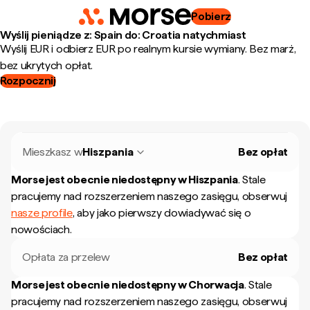
Pobierz
Wyślij pieniądze z: Spain do: Croatia natychmiast
Wyślij EUR i odbierz EUR po realnym kursie wymiany. Bez marż,
bez ukrytych opłat.
Rozpocznij
Mieszkasz w
Hiszpania
Bez opłat
Morse jest obecnie niedostępny w
Hiszpania
.
Stale
pracujemy nad rozszerzeniem naszego zasięgu, obserwuj
nasze profile
, aby jako pierwszy dowiadywać się o
nowościach.
Opłata za przelew
Bez opłat
Morse jest obecnie niedostępny w
Chorwacja
.
Stale
pracujemy nad rozszerzeniem naszego zasięgu, obserwuj