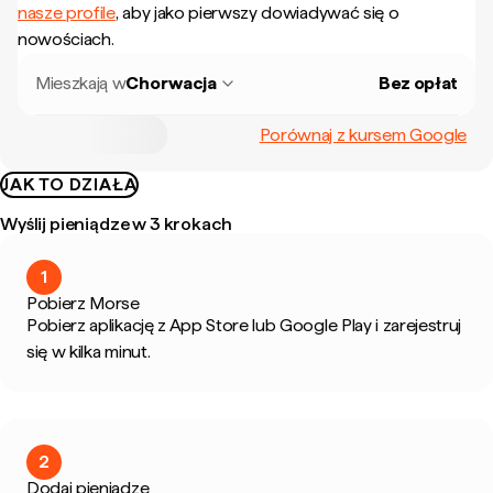
nasze profile
, aby jako pierwszy dowiadywać się o
nowościach.
Mieszkają w
Chorwacja
Bez opłat
Porównaj z kursem Google
JAK TO DZIAŁA
Wyślij pieniądze w 3 krokach
1
Pobierz Morse
Pobierz aplikację z App Store lub Google Play i zarejestruj
się w kilka minut.
2
Dodaj pieniądze