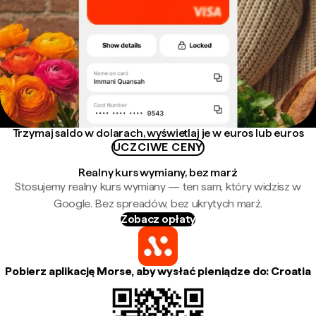
Trzymaj saldo w dolarach, wyświetlaj je w euros lub euros
UCZCIWE CENY
Realny kurs wymiany, bez marż
Stosujemy realny kurs wymiany — ten sam, który widzisz w
Google. Bez spreadów, bez ukrytych marż.
Zobacz opłaty
Pobierz aplikację Morse, aby wysłać pieniądze do: Croatia