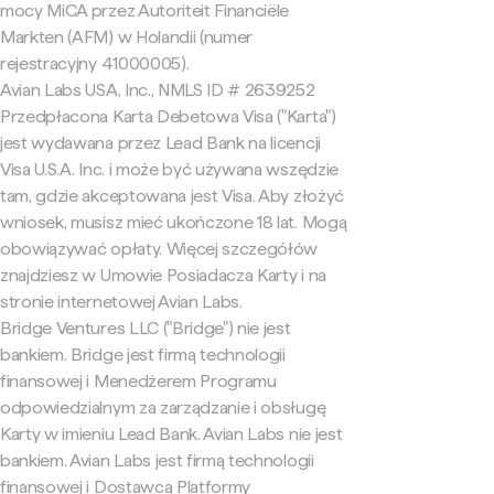
mocy MiCA przez Autoriteit Financiële
Markten (AFM) w Holandii (numer
rejestracyjny 41000005).
Avian Labs USA, Inc., NMLS ID # 2639252
Przedpłacona Karta Debetowa Visa ("Karta")
jest wydawana przez Lead Bank na licencji
Visa U.S.A. Inc. i może być używana wszędzie
tam, gdzie akceptowana jest Visa. Aby złożyć
wniosek, musisz mieć ukończone 18 lat. Mogą
obowiązywać opłaty. Więcej szczegółów
znajdziesz w Umowie Posiadacza Karty i na
stronie internetowej Avian Labs.
Bridge Ventures LLC ("Bridge") nie jest
bankiem. Bridge jest firmą technologii
finansowej i Menedżerem Programu
odpowiedzialnym za zarządzanie i obsługę
Karty w imieniu Lead Bank. Avian Labs nie jest
bankiem. Avian Labs jest firmą technologii
finansowej i Dostawcą Platformy