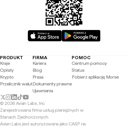
PRODUKT
FIRMA
POMOC
Kraje
Kariera
Centrum pomocy
Opłaty
Blog
Status
Krypto
Prasa
Pobierz aplikację Morse
Przelicznik walut
Dokumenty prawne
Ujawnienia
© 2026 Avian Labs, Inc
Zarejestrowana firma usług pieniężnych w
Stanach Zjednoczonych
Avian Labs jest autoryzowana jako CASP na