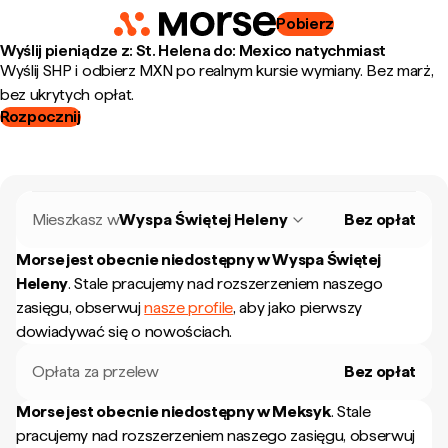
Pobierz
Wyślij pieniądze z: St. Helena do: Mexico natychmiast
Wyślij SHP i odbierz MXN po realnym kursie wymiany. Bez marż,
bez ukrytych opłat.
Rozpocznij
Mieszkasz w
Wyspa Świętej Heleny
Bez opłat
Morse jest obecnie niedostępny w
Wyspa Świętej
Heleny
.
Stale pracujemy nad rozszerzeniem naszego
zasięgu, obserwuj
nasze profile
, aby jako pierwszy
dowiadywać się o nowościach.
Opłata za przelew
Bez opłat
Morse jest obecnie niedostępny w
Meksyk
.
Stale
pracujemy nad rozszerzeniem naszego zasięgu, obserwuj