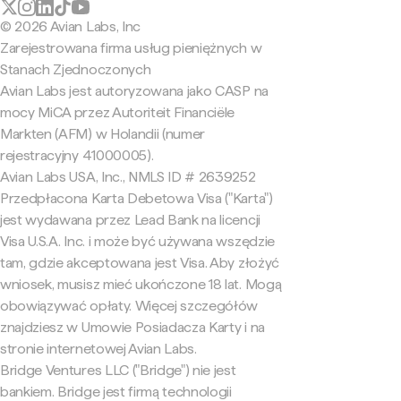
© 2026 Avian Labs, Inc
Zarejestrowana firma usług pieniężnych w
Stanach Zjednoczonych
Avian Labs jest autoryzowana jako CASP na
mocy MiCA przez Autoriteit Financiële
Markten (AFM) w Holandii (numer
rejestracyjny 41000005).
Avian Labs USA, Inc., NMLS ID # 2639252
Przedpłacona Karta Debetowa Visa ("Karta")
jest wydawana przez Lead Bank na licencji
Visa U.S.A. Inc. i może być używana wszędzie
tam, gdzie akceptowana jest Visa. Aby złożyć
wniosek, musisz mieć ukończone 18 lat. Mogą
obowiązywać opłaty. Więcej szczegółów
znajdziesz w Umowie Posiadacza Karty i na
stronie internetowej Avian Labs.
Bridge Ventures LLC ("Bridge") nie jest
bankiem. Bridge jest firmą technologii