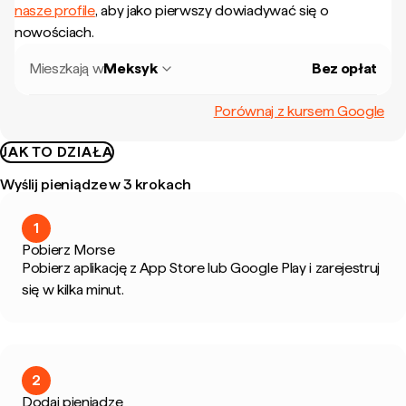
nasze profile
, aby jako pierwszy dowiadywać się o
nowościach.
Mieszkają w
Meksyk
Bez opłat
Porównaj z kursem Google
JAK TO DZIAŁA
Wyślij pieniądze w 3 krokach
1
Pobierz Morse
Pobierz aplikację z App Store lub Google Play i zarejestruj
się w kilka minut.
2
Dodaj pieniądze