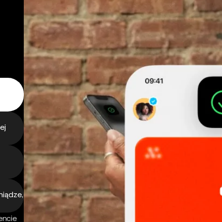
ej
niądze,
encie