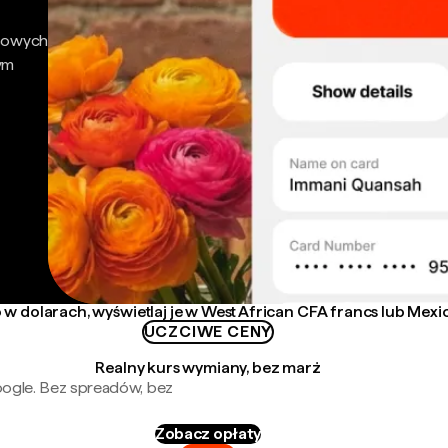
nsowych
ym
 w dolarach, wyświetlaj je w West African CFA francs lub Mexi
UCZCIWE CENY
Realny kurs wymiany, bez marż
oogle. Bez spreadów, bez
Zobacz opłaty