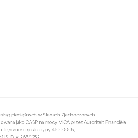
c
 usług pieniężnych w Stanach Zjednoczonych
yzowana jako CASP na mocy MiCA przez Autoriteit Financiële
dii (numer rejestracyjny 41000005).
 NMLS ID # 2639252