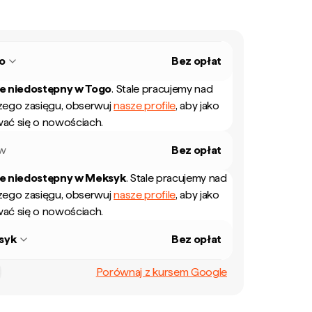
o
Bez opłat
ie niedostępny w
Togo
.
Stale pracujemy nad
zego zasięgu, obserwuj
nasze profile
, aby jako
ać się o nowościach.
ew
Bez opłat
ie niedostępny w
Meksyk
.
Stale pracujemy nad
zego zasięgu, obserwuj
nasze profile
, aby jako
ać się o nowościach.
syk
Bez opłat
Porównaj z kursem Google