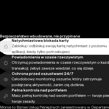
Bezpieczeństwo wbudowane, nie przypinane
Natychmiastowa blokada karty
Zablokuj i odblokuj swoją kartę natychmiast z poziomu
aplikacji, kiedy tylko potrzebujesz.
Powiadomienia w czasie rzeczywistym
Otrzymuj powiadomienia w czasie rzeczywistym o każd
transakcji, żebyś zawsze wiedział, co się dzieje.
Ochrona przed oszustwami 24/7
Całodobowy monitoring oszustw, który zatrzymuje
podejrzaną aktywność, zanim cię dotknie.
Pełna kontrola nad portfelem
Masz pełną kontrolę nad swoim portfelem — twoje pie
twoje zasady.
Morse to Biznes Usług Pieniężnych zarejestrowany w Departam