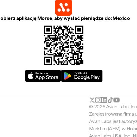
obierz aplikację Morse, aby wysłać pieniądze do: Mexico
© 2026 Avian Labs, In
Zarejestrowana firma
Avian Labs jest autor
Markten (AFM) w Holan
Avian Labs USA, Inc.,