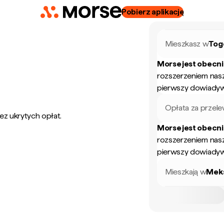
Pobierz aplikację
Mieszkasz w
Tog
Morse jest obecn
rozszerzeniem nas
pierwszy dowiadyw
Opłata za przel
ez ukrytych opłat.
Morse jest obecn
rozszerzeniem nas
pierwszy dowiadyw
Mieszkają w
Mek