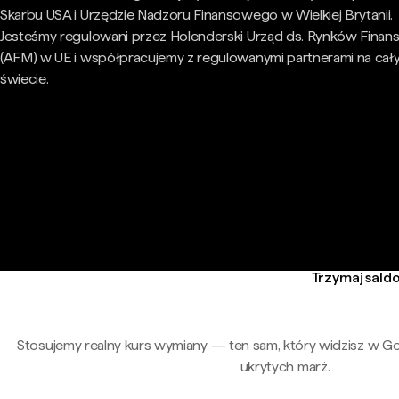
Skarbu USA i Urzędzie Nadzoru Finansowego w Wielkiej Brytanii.
Jesteśmy regulowani przez Holenderski Urząd ds. Rynków Fina
(AFM) w UE i współpracujemy z regulowanymi partnerami na cał
świecie.
Trzymaj saldo
Stosujemy realny kurs wymiany — ten sam, który widzisz w G
ukrytych marż.