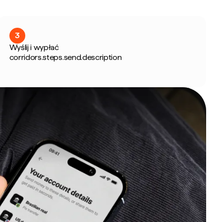
3
Wyślij i wypłać
corridors.steps.send.description