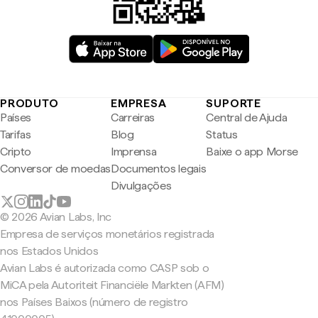
PRODUTO
EMPRESA
SUPORTE
Países
Carreiras
Central de Ajuda
Tarifas
Blog
Status
Cripto
Imprensa
Baixe o app Morse
Conversor de moedas
Documentos legais
Divulgações
© 2026 Avian Labs, Inc
Empresa de serviços monetários registrada
nos Estados Unidos
Avian Labs é autorizada como CASP sob o
MiCA pela Autoriteit Financiële Markten (AFM)
nos Países Baixos (número de registro