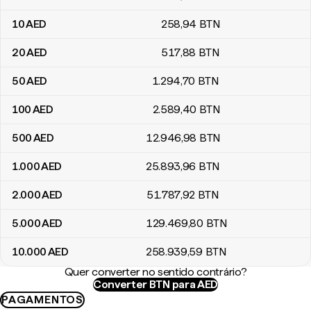
10
AED
258
,94
BTN
20
AED
517
,88
BTN
50
AED
1.294
,70
BTN
100
AED
2.589
,40
BTN
500
AED
12.946
,98
BTN
1.000
AED
25.893
,96
BTN
2.000
AED
51.787
,92
BTN
5.000
AED
129.469
,80
BTN
10.000
AED
258.939
,59
BTN
Quer converter no sentido contrário?
Converter BTN para AED
PAGAMENTOS