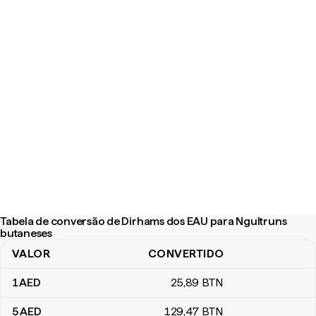
Tabela de conversão de Dirhams dos EAU para Ngultruns
butaneses
VALOR
CONVERTIDO
Tabela de conversão de Dirhams dos EAU para Ngultruns butan
1
AED
25
,89
BTN
5
AED
129
,47
BTN