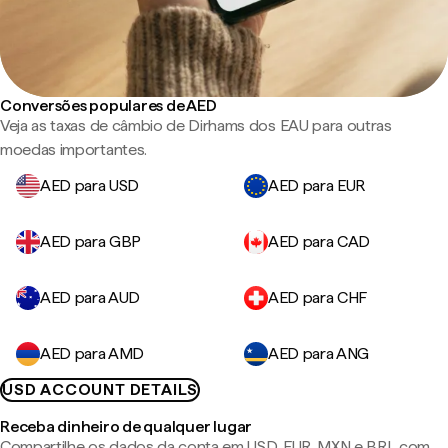
Conversões populares de AED
Veja as taxas de câmbio de Dirhams dos EAU para outras
moedas importantes.
AED para USD
AED para EUR
AED para GBP
AED para CAD
AED para AUD
AED para CHF
AED para AMD
AED para ANG
USD ACCOUNT DETAILS
Receba dinheiro de qualquer lugar
Compartilhe os dados da conta em USD, EUR, MXN e BRL com