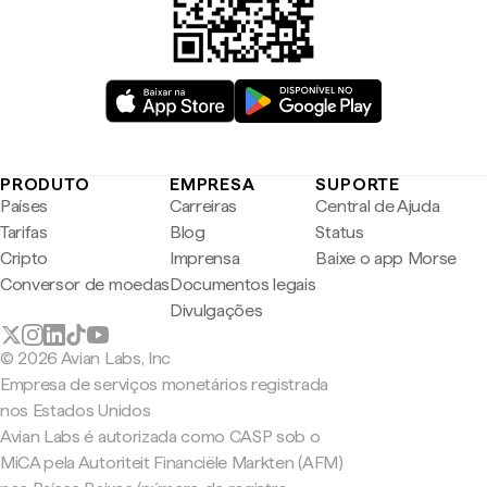
PRODUTO
EMPRESA
SUPORTE
Países
Carreiras
Central de Ajuda
Tarifas
Blog
Status
Cripto
Imprensa
Baixe o app Morse
Conversor de moedas
Documentos legais
Divulgações
© 2026 Avian Labs, Inc
Empresa de serviços monetários registrada
nos Estados Unidos
Avian Labs é autorizada como CASP sob o
MiCA pela Autoriteit Financiële Markten (AFM)