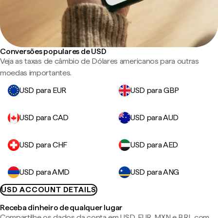
Conversões populares de USD
Veja as taxas de câmbio de Dólares americanos para outras
moedas importantes.
USD para EUR
USD para GBP
USD para CAD
USD para AUD
USD para CHF
USD para AED
USD para AMD
USD para ANG
USD ACCOUNT DETAILS
Receba dinheiro de qualquer lugar
Compartilhe os dados da conta em USD, EUR, MXN e BRL com