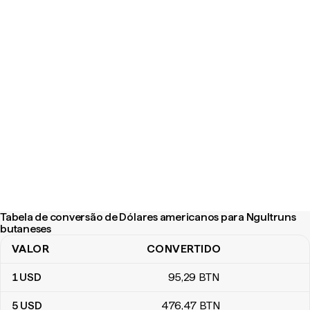
Tabela de conversão de Dólares americanos para Ngultruns
butaneses
VALOR
CONVERTIDO
Tabela de conversão de Dólares americanos para Ngultruns but
1
USD
95
,29
BTN
5
USD
476
,47
BTN