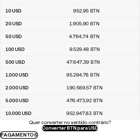
10
USD
952
,95
BTN
20
USD
1.905
,90
BTN
50
USD
4.764
,74
BTN
100
USD
9.529
,48
BTN
500
USD
47.647
,39
BTN
1.000
USD
95.294
,78
BTN
2.000
USD
190.589
,57
BTN
5.000
USD
476.473
,92
BTN
10.000
USD
952.947
,83
BTN
Quer converter no sentido contrário?
Converter BTN para USD
PAGAMENTOS