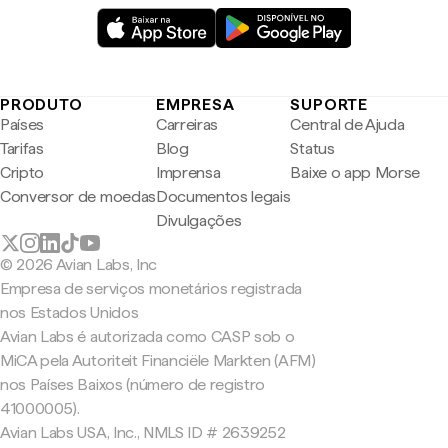
PRODUTO
EMPRESA
SUPORTE
Países
Carreiras
Central de Ajuda
Tarifas
Blog
Status
Cripto
Imprensa
Baixe o app Morse
Conversor de moedas
Documentos legais
Divulgações
© 2026 Avian Labs, Inc
Empresa de serviços monetários registrada
nos Estados Unidos
Avian Labs é autorizada como CASP sob o
MiCA pela Autoriteit Financiële Markten (AFM)
nos Países Baixos (número de registro
41000005).
Avian Labs USA, Inc., NMLS ID # 2639252