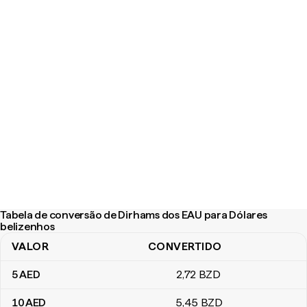
Tabela de conversão de Dirhams dos EAU para Dólares
belizenhos
VALOR
CONVERTIDO
Tabela de conversão de Dirhams dos EAU para Dólares belizenh
5
AED
2
,72
BZD
10
AED
5
,45
BZD