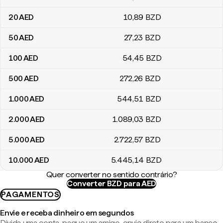
20
AED
10
,89
BZD
50
AED
27
,23
BZD
100
AED
54
,45
BZD
500
AED
272
,26
BZD
1.000
AED
544
,51
BZD
2.000
AED
1.089
,03
BZD
5.000
AED
2.722
,57
BZD
10.000
AED
5.445
,14
BZD
Quer converter no sentido contrário?
Converter BZD para AED
PAGAMENTOS
Envie e receba dinheiro em segundos
Divida uma conta, pague um amigo, envie direto para um banco