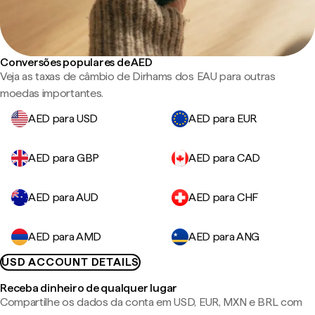
Conversões populares de AED
Veja as taxas de câmbio de Dirhams dos EAU para outras
moedas importantes.
AED para USD
AED para EUR
AED para GBP
AED para CAD
AED para AUD
AED para CHF
AED para AMD
AED para ANG
USD ACCOUNT DETAILS
Receba dinheiro de qualquer lugar
Compartilhe os dados da conta em USD, EUR, MXN e BRL com