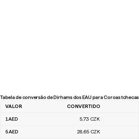
Tabela de conversão de Dirhams dos EAU para Coroas tchecas
VALOR
CONVERTIDO
Tabela de conversão de Dirhams dos EAU para Coroas tchecas
1
AED
5
,73
CZK
5
AED
28
,65
CZK