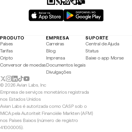
PRODUTO
EMPRESA
SUPORTE
Países
Carreiras
Central de Ajuda
Tarifas
Blog
Status
Cripto
Imprensa
Baixe o app Morse
Conversor de moedas
Documentos legais
Divulgações
© 2026 Avian Labs, Inc
Empresa de serviços monetários registrada
nos Estados Unidos
Avian Labs é autorizada como CASP sob o
MiCA pela Autoriteit Financiële Markten (AFM)
nos Países Baixos (número de registro
41000005).