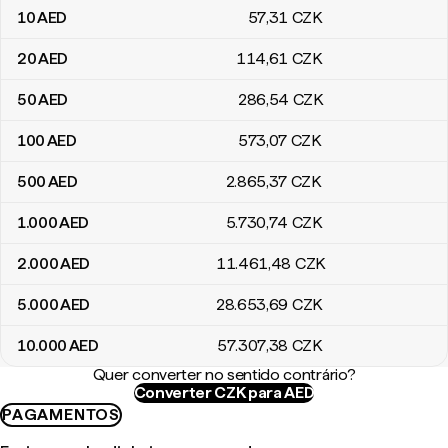
10
AED
57
,31
CZK
20
AED
114
,61
CZK
50
AED
286
,54
CZK
100
AED
573
,07
CZK
500
AED
2.865
,37
CZK
1.000
AED
5.730
,74
CZK
2.000
AED
11.461
,48
CZK
5.000
AED
28.653
,69
CZK
10.000
AED
57.307
,38
CZK
Quer converter no sentido contrário?
Converter CZK para AED
PAGAMENTOS