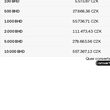
100
BHD
5.573
,67
CZK
500
BHD
27.868
,36
CZK
1.000
BHD
55.736
,71
CZK
2.000
BHD
111.473
,43
CZK
5.000
BHD
278.683
,56
CZK
10.000
BHD
557.367
,13
CZK
Quer converte
Convert