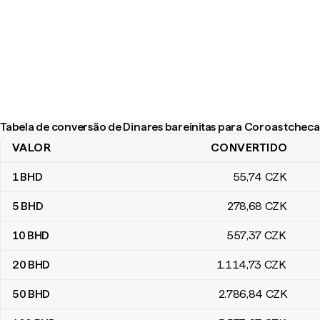
Tabela de conversão de Dinares bareinitas para Coroas tcheca
VALOR
CONVERTIDO
Tabela de conversão de Dinares bareinitas para Coroas tchecas
1
BHD
55
,74
CZK
5
BHD
278
,68
CZK
10
BHD
557
,37
CZK
20
BHD
1.114
,73
CZK
50
BHD
2.786
,84
CZK