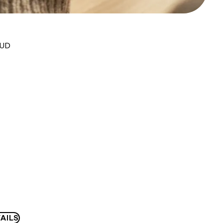
AUD
AILS