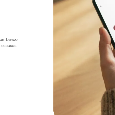
a um banco
s escusos.