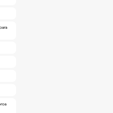
 para
oroa