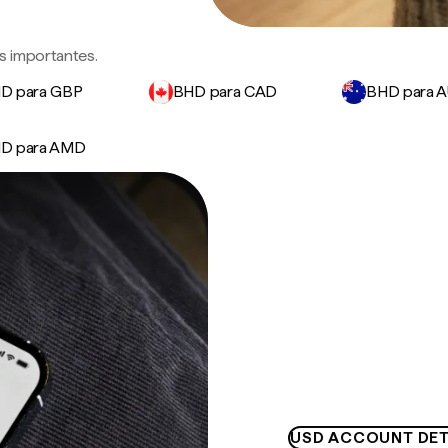
s importantes.
D para GBP
BHD para CAD
BHD para 
D para AMD
USD ACCOUNT DET