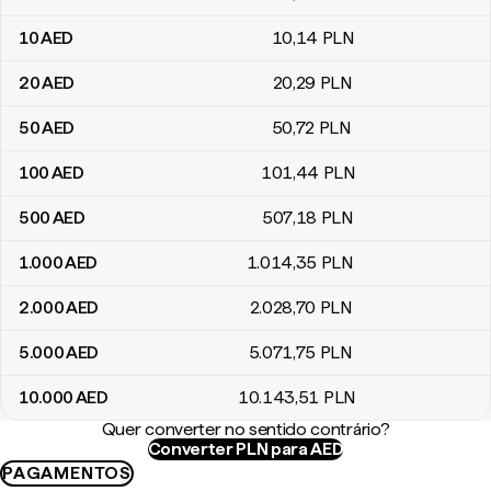
10
AED
10
,14
PLN
20
AED
20
,29
PLN
50
AED
50
,72
PLN
100
AED
101
,44
PLN
500
AED
507
,18
PLN
1.000
AED
1.014
,35
PLN
2.000
AED
2.028
,70
PLN
5.000
AED
5.071
,75
PLN
10.000
AED
10.143
,51
PLN
Quer converter no sentido contrário?
Converter PLN para AED
PAGAMENTOS