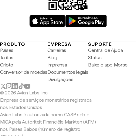
PRODUTO
EMPRESA
SUPORTE
Países
Carreiras
Central de Ajuda
Tarifas
Blog
Status
Cripto
Imprensa
Baixe o app Morse
Conversor de moedas
Documentos legais
Divulgações
© 2026 Avian Labs, Inc
Empresa de serviços monetários registrada
nos Estados Unidos
Avian Labs é autorizada como CASP sob o
MiCA pela Autoriteit Financiële Markten (AFM)
nos Países Baixos (número de registro