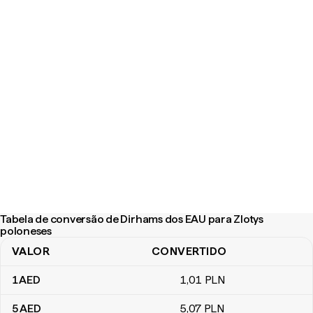
Tabela de conversão de Dirhams dos EAU para Zlotys
poloneses
VALOR
CONVERTIDO
Tabela de conversão de Dirhams dos EAU para Zlotys poloneses
1
AED
1
,01
PLN
5
AED
5
,07
PLN