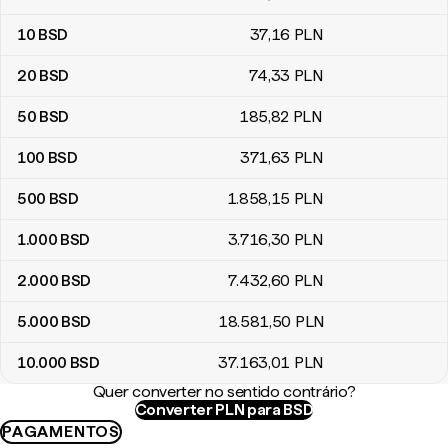
10
BSD
37
,16
PLN
20
BSD
74
,33
PLN
50
BSD
185
,82
PLN
100
BSD
371
,63
PLN
500
BSD
1.858
,15
PLN
1.000
BSD
3.716
,30
PLN
2.000
BSD
7.432
,60
PLN
5.000
BSD
18.581
,50
PLN
10.000
BSD
37.163
,01
PLN
Quer converter no sentido contrário?
Converter PLN para BSD
PAGAMENTOS