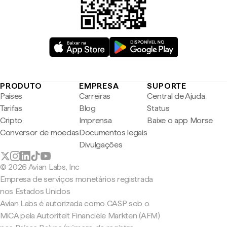
PRODUTO
EMPRESA
SUPORTE
Países
Carreiras
Central de Ajuda
Tarifas
Blog
Status
Cripto
Imprensa
Baixe o app Morse
Conversor de moedas
Documentos legais
Divulgações
© 2026 Avian Labs, Inc
Empresa de serviços monetários registrada
nos Estados Unidos
Avian Labs é autorizada como CASP sob o
MiCA pela Autoriteit Financiële Markten (AFM)