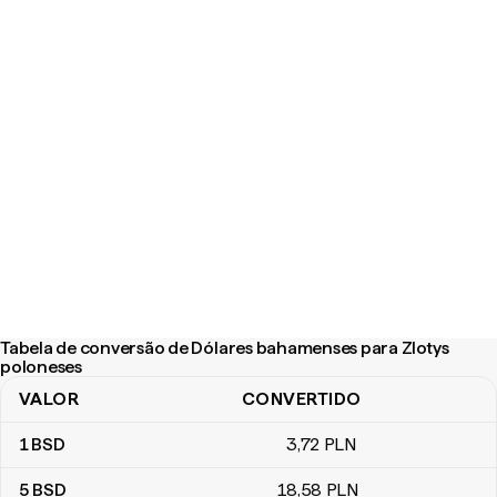
Tabela de conversão de Dólares bahamenses para Zlotys
poloneses
VALOR
CONVERTIDO
Tabela de conversão de Dólares bahamenses para Zlotys polon
1
BSD
3
,72
PLN
5
BSD
18
,58
PLN