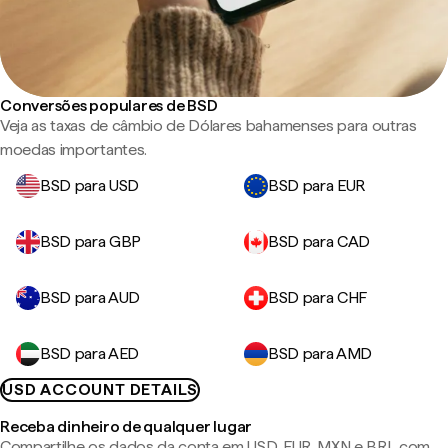
Conversões populares de BSD
Veja as taxas de câmbio de Dólares bahamenses para outras
moedas importantes.
BSD para USD
BSD para EUR
BSD para GBP
BSD para CAD
BSD para AUD
BSD para CHF
BSD para AED
BSD para AMD
USD ACCOUNT DETAILS
Receba dinheiro de qualquer lugar
Compartilhe os dados da conta em USD, EUR, MXN e BRL com