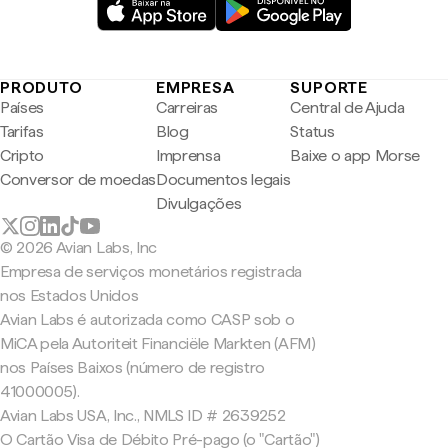
PRODUTO
EMPRESA
SUPORTE
Países
Carreiras
Central de Ajuda
Tarifas
Blog
Status
Cripto
Imprensa
Baixe o app Morse
Conversor de moedas
Documentos legais
Divulgações
© 2026 Avian Labs, Inc
Empresa de serviços monetários registrada
nos Estados Unidos
Avian Labs é autorizada como CASP sob o
MiCA pela Autoriteit Financiële Markten (AFM)
nos Países Baixos (número de registro
41000005).
Avian Labs USA, Inc., NMLS ID # 2639252
O Cartão Visa de Débito Pré-pago (o "Cartão")