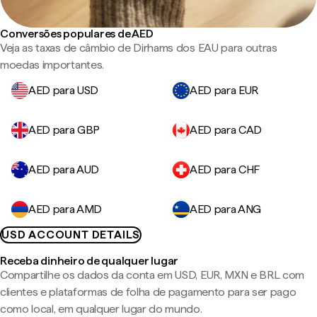
Conversões populares de AED
Veja as taxas de câmbio de Dirhams dos EAU para outras
moedas importantes.
AED para USD
AED para EUR
AED para GBP
AED para CAD
AED para AUD
AED para CHF
AED para AMD
AED para ANG
USD ACCOUNT DETAILS
Receba dinheiro de qualquer lugar
Compartilhe os dados da conta em USD, EUR, MXN e BRL com
clientes e plataformas de folha de pagamento para ser pago
como local, em qualquer lugar do mundo.