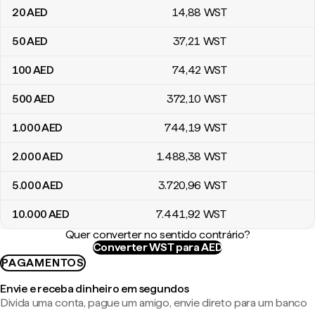
20
AED
14
,88
WST
50
AED
37
,21
WST
100
AED
74
,42
WST
500
AED
372
,10
WST
1.000
AED
744
,19
WST
2.000
AED
1.488
,38
WST
5.000
AED
3.720
,96
WST
10.000
AED
7.441
,92
WST
Quer converter no sentido contrário?
Converter WST para AED
PAGAMENTOS
Envie e receba dinheiro em segundos
Divida uma conta, pague um amigo, envie direto para um banco