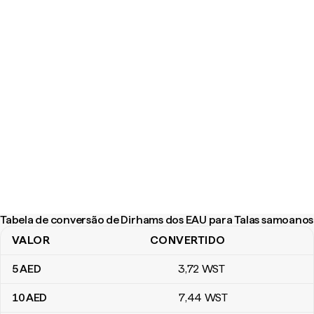
Tabela de conversão de Dirhams dos EAU para Talas samoanos
VALOR
CONVERTIDO
Tabela de conversão de Dirhams dos EAU para Talas samoanos
5
AED
3
,72
WST
10
AED
7
,44
WST