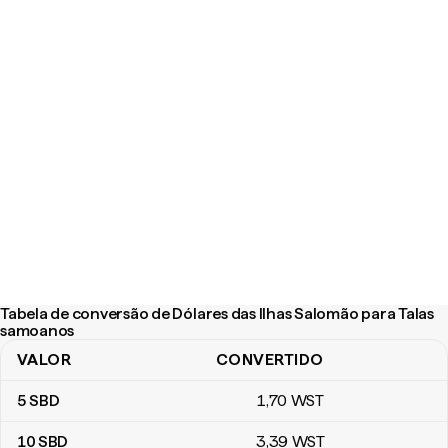
Tabela de conversão de Dólares das Ilhas Salomão para Talas
samoanos
VALOR
CONVERTIDO
Tabela de conversão de Dólares das Ilhas Salomão para Talas s
5
SBD
1
,70
WST
10
SBD
3
,39
WST