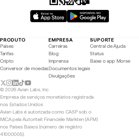
PRODUTO
EMPRESA
SUPORTE
Países
Carreiras
Central de Ajuda
Tarifas
Blog
Status
Cripto
Imprensa
Baixe o app Morse
Conversor de moedas
Documentos legais
Divulgações
© 2026 Avian Labs, Inc
Empresa de serviços monetários registrada
nos Estados Unidos
Avian Labs é autorizada como CASP sob o
MiCA pela Autoriteit Financiële Markten (AFM)
nos Países Baixos (número de registro
41000005).