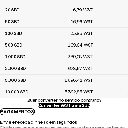
20
SBD
6
,79
WST
50
SBD
16
,96
WST
100
SBD
33
,93
WST
500
SBD
169
,64
WST
1.000
SBD
339
,28
WST
2.000
SBD
678
,57
WST
5.000
SBD
1.696
,42
WST
10.000
SBD
3.392
,85
WST
Quer converter no sentido contrário?
Converter WST para SBD
PAGAMENTOS
Envie e receba dinheiro em segundos
Divida uma conta, pague um amigo, envie direto para um banco