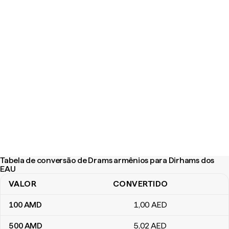
Tabela de conversão de Drams armênios para Dirhams dos
EAU
VALOR
CONVERTIDO
Tabela de conversão de Drams armênios para Dirhams dos EAU
100
AMD
1
,00
AED
500
AMD
5
,02
AED