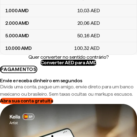
1.000
AMD
10
,03
AED
2.000
AMD
20
,06
AED
5.000
AMD
50
,16
AED
10.000
AMD
100
,32
AED
Quer converter no sentido contrário?
Converter AED para AMD
PAGAMENTOS
Envie e receba dinheiro em segundos
Divida uma conta, pague um amigo, envie direto para um banco
mexicano ou brasileiro. Sem taxas ocultas ou markups escusos.
Abra sua conta gratuita