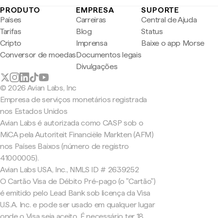
PRODUTO
EMPRESA
SUPORTE
Países
Carreiras
Central de Ajuda
Tarifas
Blog
Status
Cripto
Imprensa
Baixe o app Morse
Conversor de moedas
Documentos legais
Divulgações
© 2026 Avian Labs, Inc
Empresa de serviços monetários registrada
nos Estados Unidos
Avian Labs é autorizada como CASP sob o
MiCA pela Autoriteit Financiële Markten (AFM)
nos Países Baixos (número de registro
41000005).
Avian Labs USA, Inc., NMLS ID # 2639252
O Cartão Visa de Débito Pré-pago (o "Cartão")
é emitido pelo Lead Bank sob licença da Visa
U.S.A. Inc. e pode ser usado em qualquer lugar
onde o Visa seja aceito. É necessário ter 18