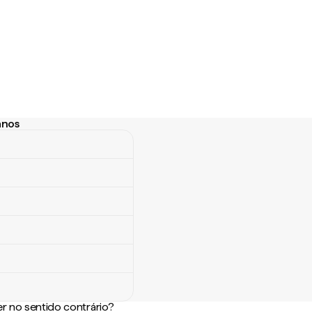
anos
os
r no sentido contrário?