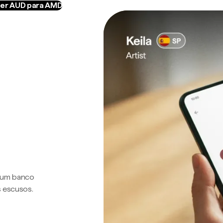
er AUD para AMD
a um banco
s escusos.