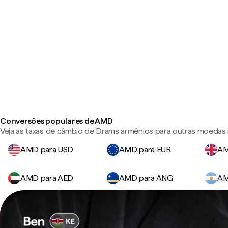
Conversões populares de AMD
Veja as taxas de câmbio de Drams armênios para outras moedas 
AMD para USD
AMD para EUR
AM
AMD para AED
AMD para ANG
AM