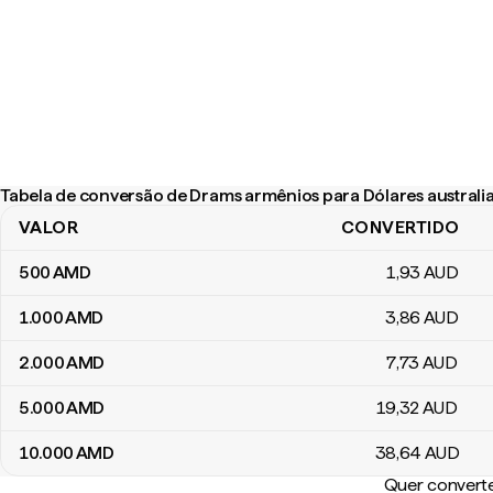
Tabela de conversão de Drams armênios para Dólares australi
VALOR
CONVERTIDO
Tabela de conversão de Drams armênios para Dólares australian
500
AMD
1
,93
AUD
1.000
AMD
3
,86
AUD
2.000
AMD
7
,73
AUD
5.000
AMD
19
,32
AUD
10.000
AMD
38
,64
AUD
Quer converte