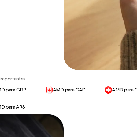
importantes.
D para GBP
AMD para CAD
AMD para 
D para ARS