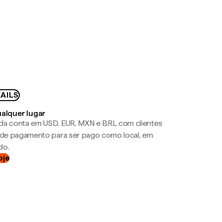
AILS
ualquer lugar
da conta em USD, EUR, MXN e BRL com clientes
a de pagamento para ser pago como local, em
do.
oje