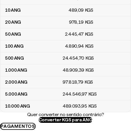
10
ANG
489
,09
KGS
20
ANG
978
,19
KGS
50
ANG
2.445
,47
KGS
100
ANG
4.890
,94
KGS
500
ANG
24.454
,70
KGS
1.000
ANG
48.909
,39
KGS
2.000
ANG
97.818
,79
KGS
5.000
ANG
244.546
,97
KGS
10.000
ANG
489.093
,95
KGS
Quer converter no sentido contrário?
Converter KGS para ANG
PAGAMENTOS