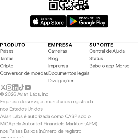
PRODUTO
EMPRESA
SUPORTE
Países
Carreiras
Central de Ajuda
Tarifas
Blog
Status
Cripto
Imprensa
Baixe o app Morse
Conversor de moedas
Documentos legais
Divulgações
© 2026 Avian Labs, Inc
Empresa de serviços monetários registrada
nos Estados Unidos
Avian Labs é autorizada como CASP sob o
MiCA pela Autoriteit Financiële Markten (AFM)
nos Países Baixos (número de registro