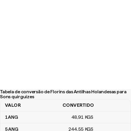
Tabela de conversão de Florins das Antilhas Holandesas para
Sons quirguizes
VALOR
CONVERTIDO
Tabela de conversão de Florins das Antilhas Holandesas para Son
1
ANG
48
,91
KGS
5
ANG
244
,55
KGS