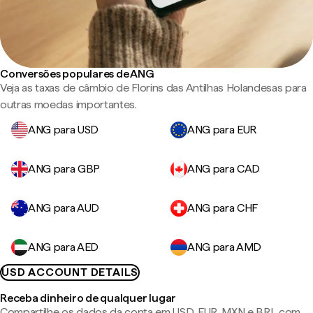
Conversões populares de ANG
Veja as taxas de câmbio de Florins das Antilhas Holandesas para
outras moedas importantes.
ANG para USD
ANG para EUR
ANG para GBP
ANG para CAD
ANG para AUD
ANG para CHF
ANG para AED
ANG para AMD
USD ACCOUNT DETAILS
Receba dinheiro de qualquer lugar
Compartilhe os dados da conta em USD, EUR, MXN e BRL com