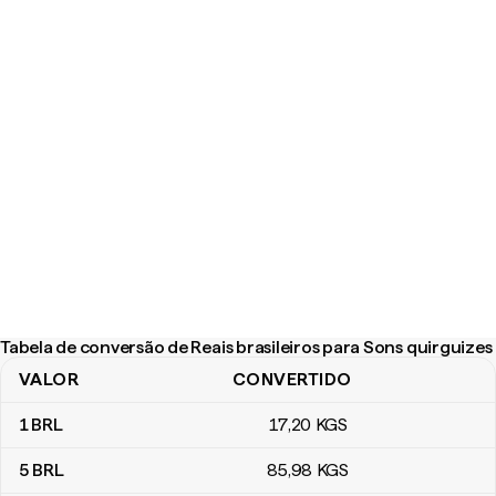
Tabela de conversão de Reais brasileiros para Sons quirguizes
VALOR
CONVERTIDO
Tabela de conversão de Reais brasileiros para Sons quirguizes
1
BRL
17
,20
KGS
5
BRL
85
,98
KGS