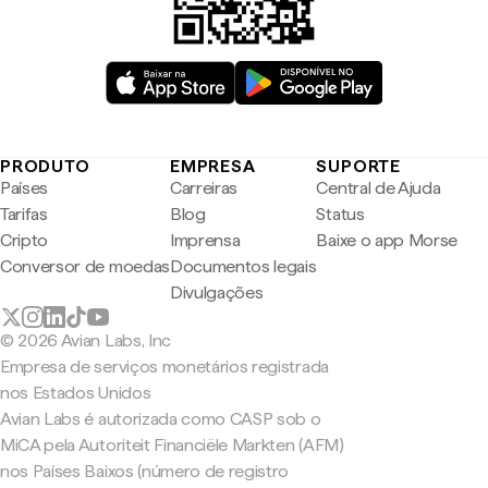
PRODUTO
EMPRESA
SUPORTE
Países
Carreiras
Central de Ajuda
Tarifas
Blog
Status
Cripto
Imprensa
Baixe o app Morse
Conversor de moedas
Documentos legais
Divulgações
© 2026 Avian Labs, Inc
Empresa de serviços monetários registrada
nos Estados Unidos
Avian Labs é autorizada como CASP sob o
MiCA pela Autoriteit Financiële Markten (AFM)
nos Países Baixos (número de registro