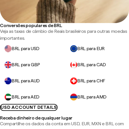
Conversões populares de BRL
Veja as taxas de câmbio de Reais brasileiros para outras moedas
importantes.
BRL para USD
BRL para EUR
BRL para GBP
BRL para CAD
BRL para AUD
BRL para CHF
BRL para AED
BRL para AMD
USD ACCOUNT DETAILS
Receba dinheiro de qualquer lugar
Compartilhe os dados da conta em USD, EUR, MXN e BRL com