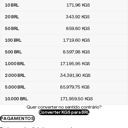
10
BRL
171
,96
KGS
20
BRL
343
,92
KGS
50
BRL
859
,80
KGS
100
BRL
1.719
,60
KGS
500
BRL
8.597
,98
KGS
1.000
BRL
17.195
,95
KGS
2.000
BRL
34.391
,90
KGS
5.000
BRL
85.979
,75
KGS
10.000
BRL
171.959
,50
KGS
Quer converter no sentido contrário?
Converter KGS para BRL
PAGAMENTOS