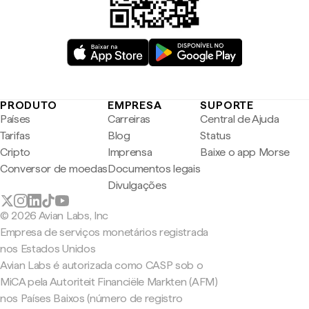
PRODUTO
EMPRESA
SUPORTE
Países
Carreiras
Central de Ajuda
Tarifas
Blog
Status
Cripto
Imprensa
Baixe o app Morse
Conversor de moedas
Documentos legais
Divulgações
© 2026 Avian Labs, Inc
Empresa de serviços monetários registrada
nos Estados Unidos
Avian Labs é autorizada como CASP sob o
MiCA pela Autoriteit Financiële Markten (AFM)
nos Países Baixos (número de registro