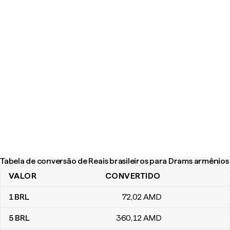
Tabela de conversão de Reais brasileiros para Drams armênios
VALOR
CONVERTIDO
Tabela de conversão de Reais brasileiros para Drams armênios
1
BRL
72
,02
AMD
5
BRL
360
,12
AMD