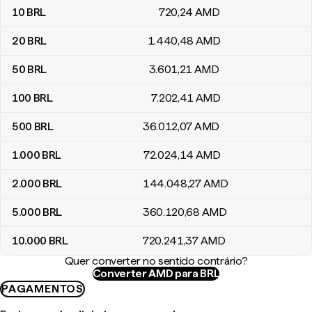
10
BRL
720
,24
AMD
20
BRL
1.440
,48
AMD
50
BRL
3.601
,21
AMD
100
BRL
7.202
,41
AMD
500
BRL
36.012
,07
AMD
1.000
BRL
72.024
,14
AMD
2.000
BRL
144.048
,27
AMD
5.000
BRL
360.120
,68
AMD
10.000
BRL
720.241
,37
AMD
Quer converter no sentido contrário?
Converter AMD para BRL
PAGAMENTOS