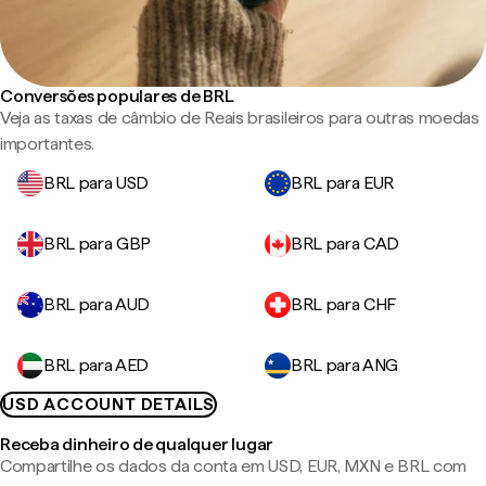
Conversões populares de BRL
Veja as taxas de câmbio de Reais brasileiros para outras moedas
importantes.
BRL para USD
BRL para EUR
BRL para GBP
BRL para CAD
BRL para AUD
BRL para CHF
BRL para AED
BRL para ANG
USD ACCOUNT DETAILS
Receba dinheiro de qualquer lugar
Compartilhe os dados da conta em USD, EUR, MXN e BRL com