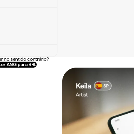
r no sentido contrário?
er ANG para BRL