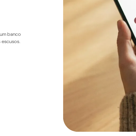
a um banco
s escusos.