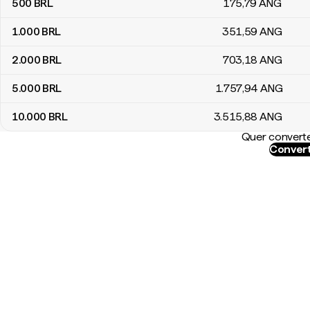
500
BRL
175
,79
ANG
1.000
BRL
351
,59
ANG
2.000
BRL
703
,18
ANG
5.000
BRL
1.757
,94
ANG
10.000
BRL
3.515
,88
ANG
Quer converte
Convert