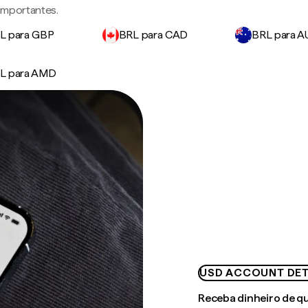
 importantes.
L para GBP
BRL para CAD
BRL para 
L para AMD
USD ACCOUNT DET
Receba dinheiro de q