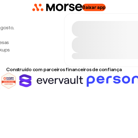
Baixar app
agosto,
desas
rkups
Construído com parceiros financeiros de confiança