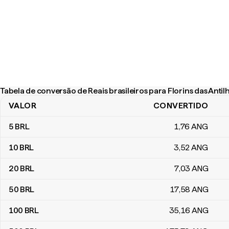
Tabela de conversão de Reais brasileiros para Florins das Anti
VALOR
CONVERTIDO
Tabela de conversão de Reais brasileiros para Florins das Antilh
5
BRL
1
,76
ANG
10
BRL
3
,52
ANG
20
BRL
7
,03
ANG
50
BRL
17
,58
ANG
100
BRL
35
,16
ANG