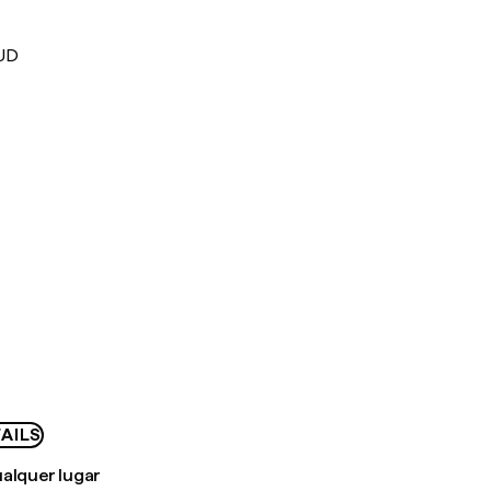
AUD
AILS
ualquer lugar