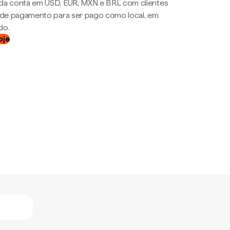
da conta em USD, EUR, MXN e BRL com clientes
a de pagamento para ser pago como local, em
do.
oje