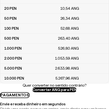
20
PEN
10
,54
ANG
50
PEN
26
,34
ANG
100
PEN
52
,68
ANG
500
PEN
263
,40
ANG
1.000
PEN
526
,80
ANG
2.000
PEN
1.053
,59
ANG
5.000
PEN
2.633
,98
ANG
10.000
PEN
5.267
,96
ANG
Quer converter no sentido contrário?
Converter ANG para PEN
PAGAMENTOS
Envie e receba dinheiro em segundos
Divida uma conta, pague um amigo, envie direto para um banco