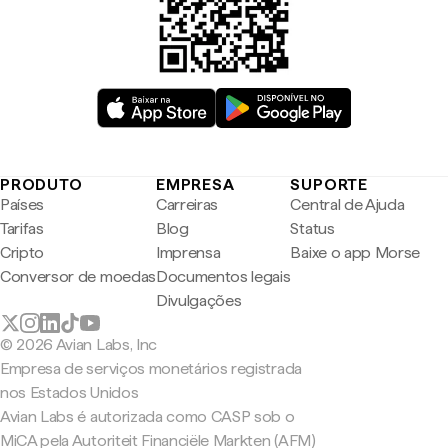
PRODUTO
EMPRESA
SUPORTE
Países
Carreiras
Central de Ajuda
Tarifas
Blog
Status
Cripto
Imprensa
Baixe o app Morse
Conversor de moedas
Documentos legais
Divulgações
© 2026 Avian Labs, Inc
Empresa de serviços monetários registrada
nos Estados Unidos
Avian Labs é autorizada como CASP sob o
MiCA pela Autoriteit Financiële Markten (AFM)