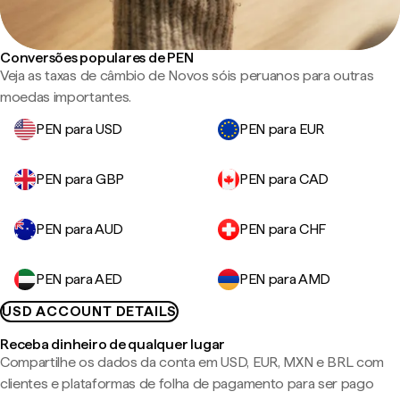
Conversões populares de PEN
Veja as taxas de câmbio de Novos sóis peruanos para outras
moedas importantes.
PEN para USD
PEN para EUR
PEN para GBP
PEN para CAD
PEN para AUD
PEN para CHF
PEN para AED
PEN para AMD
USD ACCOUNT DETAILS
Receba dinheiro de qualquer lugar
Compartilhe os dados da conta em USD, EUR, MXN e BRL com
clientes e plataformas de folha de pagamento para ser pago