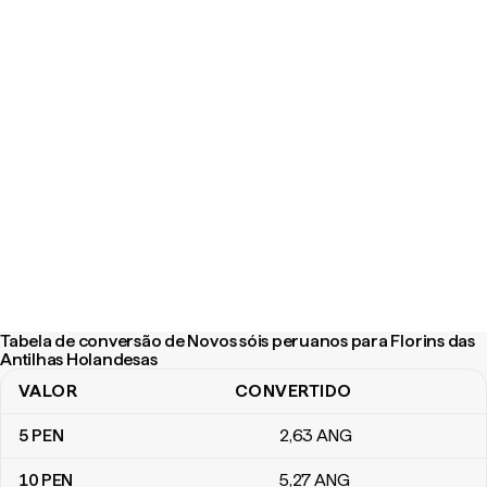
Tabela de conversão de Novos sóis peruanos para Florins das
Antilhas Holandesas
VALOR
CONVERTIDO
Tabela de conversão de Novos sóis peruanos para Florins das An
5
PEN
2
,63
ANG
10
PEN
5
,27
ANG