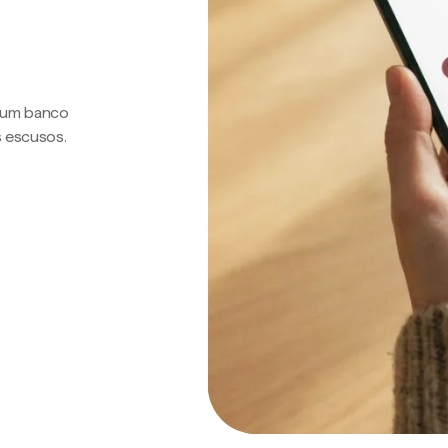
a um banco
s escusos.