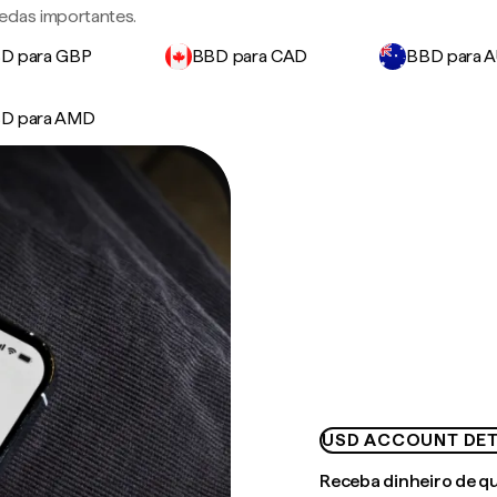
edas importantes.
D para GBP
BBD para CAD
BBD para 
D para AMD
USD ACCOUNT DET
Receba dinheiro de q