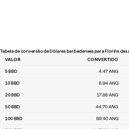
Tabela de conversão de Dólares barbadenses para Florins das 
VALOR
CONVERTIDO
Tabela de conversão de Dólares barbadenses para Florins das A
5
BBD
4
,47
ANG
10
BBD
8
,94
ANG
20
BBD
17
,88
ANG
50
BBD
44
,70
ANG
100
BBD
89
,40
ANG