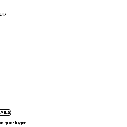
AUD
AILS
ualquer lugar