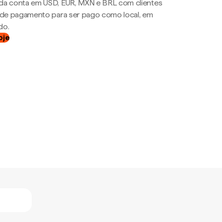
da conta em USD, EUR, MXN e BRL com clientes
a de pagamento para ser pago como local, em
do.
oje