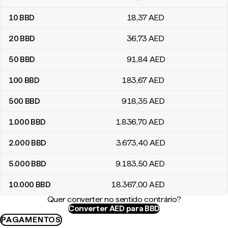
10
BBD
18
,37
AED
20
BBD
36
,73
AED
50
BBD
91
,84
AED
100
BBD
183
,67
AED
500
BBD
918
,35
AED
1.000
BBD
1.836
,70
AED
2.000
BBD
3.673
,40
AED
5.000
BBD
9.183
,50
AED
10.000
BBD
18.367
,00
AED
Quer converter no sentido contrário?
Converter AED para BBD
PAGAMENTOS