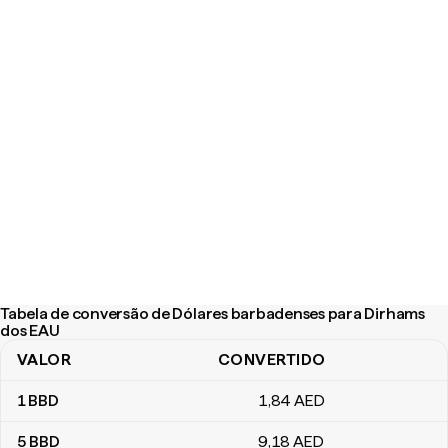
Tabela de conversão de Dólares barbadenses para Dirhams
dos EAU
VALOR
CONVERTIDO
Tabela de conversão de Dólares barbadenses para Dirhams dos
1
BBD
1
,84
AED
5
BBD
9
,18
AED