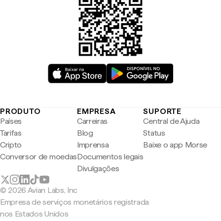
PRODUTO
EMPRESA
SUPORTE
Países
Carreiras
Central de Ajuda
Tarifas
Blog
Status
Cripto
Imprensa
Baixe o app Morse
Conversor de moedas
Documentos legais
Divulgações
© 2026 Avian Labs, Inc
Empresa de serviços monetários registrada
nos Estados Unidos