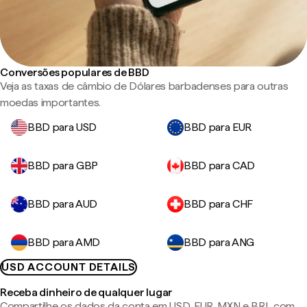
Conversões populares de BBD
Veja as taxas de câmbio de Dólares barbadenses para outras
moedas importantes.
BBD para USD
BBD para EUR
BBD para GBP
BBD para CAD
BBD para AUD
BBD para CHF
BBD para AMD
BBD para ANG
USD ACCOUNT DETAILS
Receba dinheiro de qualquer lugar
Compartilhe os dados da conta em USD, EUR, MXN e BRL com