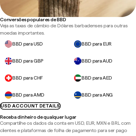
Conversões populares de BBD
Veja as taxas de câmbio de Dólares barbadenses para outras
moedas importantes.
BBD para USD
BBD para EUR
BBD para GBP
BBD para AUD
BBD para CHF
BBD para AED
BBD para AMD
BBD para ANG
USD ACCOUNT DETAILS
Receba dinheiro de qualquer lugar
Compartilhe os dados da conta em USD, EUR, MXN e BRL com
clientes e plataformas de folha de pagamento para ser pago