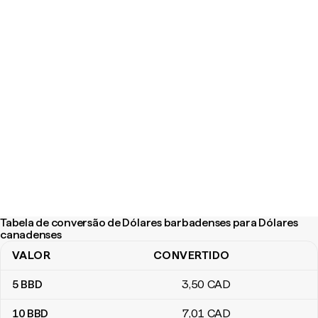
Tabela de conversão de Dólares barbadenses para Dólares
canadenses
VALOR
CONVERTIDO
Tabela de conversão de Dólares barbadenses para Dólares can
5
BBD
3
,50
CAD
10
BBD
7
,01
CAD