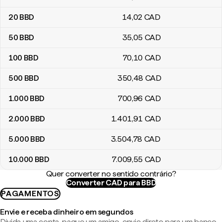
20
BBD
14
,02
CAD
50
BBD
35
,05
CAD
100
BBD
70
,10
CAD
500
BBD
350
,48
CAD
1.000
BBD
700
,96
CAD
2.000
BBD
1.401
,91
CAD
5.000
BBD
3.504
,78
CAD
10.000
BBD
7.009
,55
CAD
Quer converter no sentido contrário?
Converter CAD para BBD
PAGAMENTOS
Envie e receba dinheiro em segundos
Divida uma conta, pague um amigo, envie direto para um banco